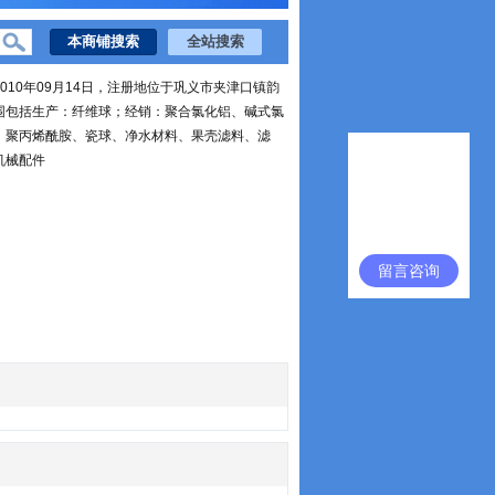
010年09月14日，注册地位于巩义市夹津口镇韵
围包括生产：纤维球；经销：聚合氯化铝、碱式氯
、聚丙烯酰胺、瓷球、净水材料、果壳滤料、滤
机械配件
留言咨询