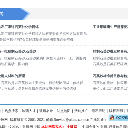
闻
批发厂家讲石英砂化学提纯
工业用玻璃生产都需要
批发厂家讲石英砂化学提纯方法石英砂化学提纯方法有哪几
别是如何操作的?石英砂纯度是很多朋友在购买前都
买一批精制石英砂,石英砂
精制石英砂批发销售商
买一批精制石英砂,石英砂采购厂家如何选择? 工厂需要购
精制石英砂批发销售商
精制石英砂，国内目
石英砂是石英石经破碎
做耐火材料的原理
石英砂标准筛目数与粒
料石英砂是以石英砂为主要成分，科学配比而成，价格低，
石英砂的规格，按应用行
好，不粘渣，是各种金属熔炼感应电炉炉衬的必选材
单位，而工厂通常是以
会
|
热点搜索
|
玻璃人才
|
玻璃名录
|
站点地图
|
活动推广
|
隐私声明
|
版权声明
|
中玻网
版权所有 © 2001-2021 邮箱:Service@glass.com.cn 在线沟通：
本网中文域名：玻璃网.中国
本站网络实名：
中玻网
－中国专业的
玻璃
行业信息网