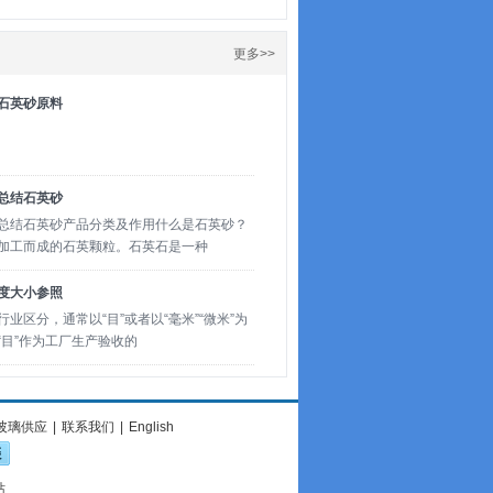
更多>>
石英砂原料
总结石英砂
总结石英砂产品分类及作用什么是石英砂？
加工而成的石英颗粒。石英石是一种
度大小参照
业区分，通常以“目”或者以“毫米”“微米”为
“目”作为工厂生产验收的
玻璃供应
|
联系我们
|
English
站