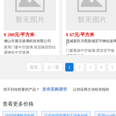
¥ 200元/平方米
¥ 67元/平方米
佛山市展沃玻璃科技有限公司
西咸新区沣西新城宏宇钢化玻
厂
家用门窗中空玻璃 双层隔音防结
门窗幕墙中空玻璃-西安宏宇玻
露钢化中空玻璃
璃有限公司
首页
上一页
1
2
3
4
5
发布采购请求
找不到你想要的产品？
让供应商主动给你报价
查看更多价格
中空玻璃铁架价格
立式中空玻璃加工设备价格
双层lowe