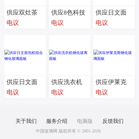
供应双灶茶
供应8色科技
供应日文面
电议
电议
电议
炉钢化丝印
钢化玻璃面
包机钢化玻
玻璃面板
板
璃面板
供应日文面
供应洗衣机
供应伊莱克
电议
电议
电议
包机组合钢
钢化玻离面
斯钢化玻璃
化玻璃面板
板
面板
关于我们
服务介绍
电脑版
反馈我们
中国玻璃网 版权所有 © 2001-2026