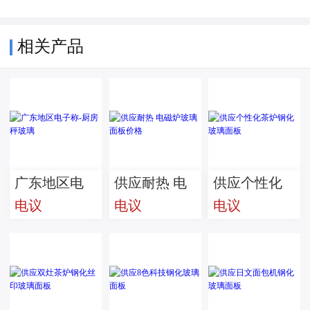
相关产品
广东地区电
供应耐热 电
供应个性化
电议
电议
电议
子称-厨房秤
磁炉玻璃面
茶炉钢化玻
玻璃
板价格
璃面板