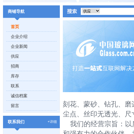
商铺导航
首页
企业介绍
企业新闻
供应
招商
库存
联系
诚信档案
刻花、蒙砂、钻孔、磨
留言
尘点、丝印无透光、尺
联系我们
+详细
我们的经营宗旨：以
和强有力的合作伙伴，