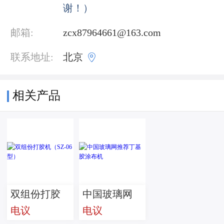
谢！）
邮箱:
zcx87964661@163.com

联系地址:
北京
相关产品
双组份打胶
中国玻璃网
电议
电议
机（SZ-06
推荐丁基胶