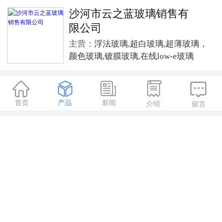
沙河市云之蓝玻璃销售有
限公司
主营：
浮法玻璃,超白玻璃,超薄玻璃，
颜色玻璃,镀膜玻璃,在线low-e玻璃





首页
产品
新闻
介绍
留言