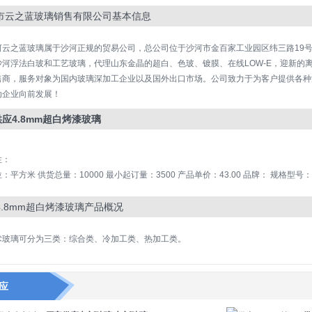
市云之蓝玻璃销售有限公司基本信息
河云之蓝玻璃属于沙河正规的贸易公司，总公司位于沙河市金百家工业园区纬三路19
沙河浮法白玻和工艺玻璃，代理山东金晶的超白、色玻、镀膜、在线LOW-E，迎新的离
售商，服务对象为国内玻璃深加工企业以及国外出口市场。公司致力于为客户提供各种
动企业向前发展！
供应4.8mm超白烤漆玻璃
性：
：平方米 供货总量：10000 最小起订量：3500 产品单价：43.00 品牌： 规格型号
4.8mm超白烤漆玻璃产品概况
术玻璃可分为三类：综合类、冷加工类、热加工类。
应