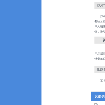
沙河
沙
要经营
评为销
值，推
产品属
计量单位
供应
艺
其他供