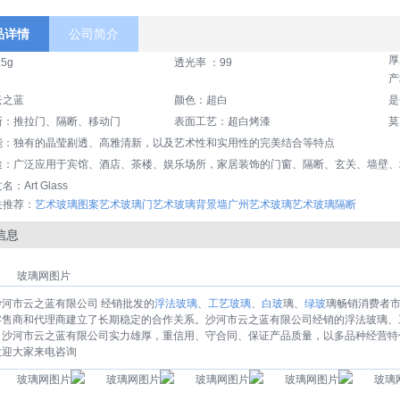
品详情
公司简介
厚
5g
透光率 ：99
产
云之蓝
颜色：超白
是
所：推拉门、隔断、移动门
表面工艺：超白烤漆
莫
能：独有的晶莹剔透、高雅清新，以及艺术性和实用性的完美结合等特点
途：广泛应用于宾馆、酒店、茶楼、娱乐场所，家居装饰的门窗、隔断、玄关、墙壁、
名：Art Glass
关推荐：
艺术玻璃图案
艺术玻璃门
艺术玻璃背景墙
广州艺术玻璃
艺术玻璃隔断
信息
沙河市云之蓝有限公司 经销批发的
浮法玻璃
、
工艺玻璃
、
白玻
璃、
绿玻
璃畅销消费者
零售商和代理商建立了长期稳定的合作关系。沙河市云之蓝有限公司经销的浮法玻璃、
。沙河市云之蓝有限公司实力雄厚，重信用、守合同、保证产品质量，以多品种经营特
欢迎大家来电咨询