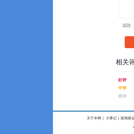
诋毁
相关
好评
中评
差评
关于本网
|
大事记
|
玻璃展