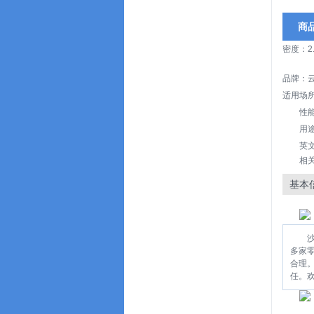
商
密度：2.
品牌：
适用场
性
用
英文
相
基本
多家
合理
任。