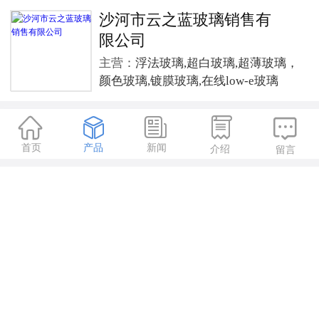
沙河市云之蓝玻璃销售有
限公司
主营：
浮法玻璃,超白玻璃,超薄玻璃，
颜色玻璃,镀膜玻璃,在线low-e玻璃





首页
产品
新闻
介绍
留言