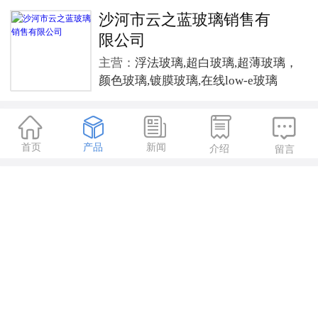
沙河市云之蓝玻璃销售有
限公司
主营：
浮法玻璃,超白玻璃,超薄玻璃，
颜色玻璃,镀膜玻璃,在线low-e玻璃





首页
产品
新闻
介绍
留言