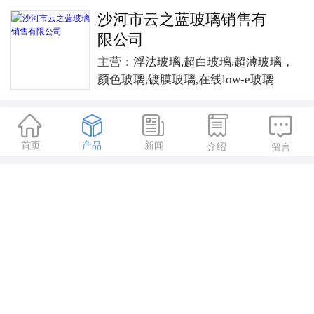
沙河市云之蓝玻璃销售有
限公司
主营：
浮法玻璃,超白玻璃,超薄玻璃，
颜色玻璃,镀膜玻璃,在线low-e玻璃





首页
产品
新闻
介绍
留言