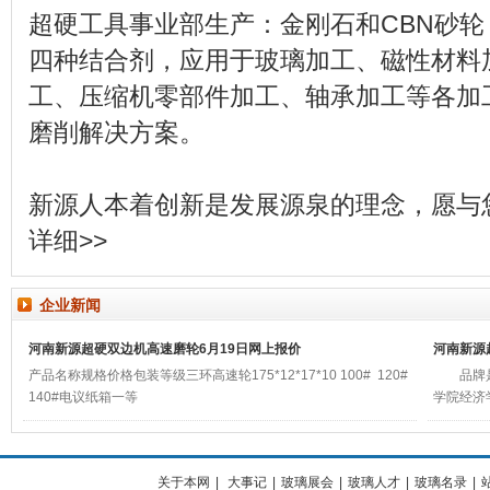
超硬工具事业部生产：金刚石和CBN砂
四种结合剂，应用于玻璃加工、磁性材料
工、压缩机零部件加工、轴承加工等各加
磨削解决方案。
新源人本着创新是发展源泉的理念，愿与
详细>>
企业新闻
河南新源超硬双边机高速磨轮6月19日网上报价
河南新源
产品名称规格价格包装等级三环高速轮175*12*17*10 100# 120#
品牌是什
140#电议纸箱一等
学院经济
关于本网
|
大事记
|
玻璃展会
|
玻璃人才
|
玻璃名录
|