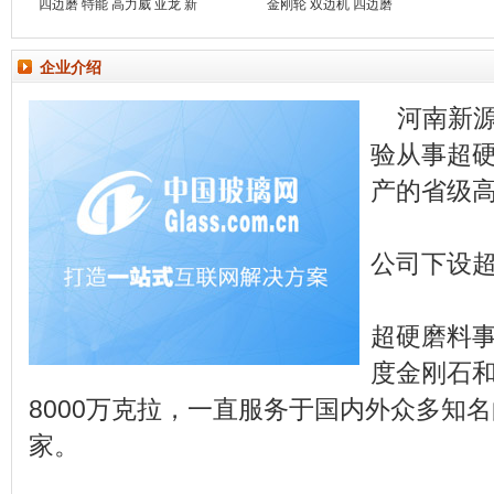
四边磨 特能 高力威 亚龙 新
金刚轮 双边机 四边磨
企业介绍
河南新
验从事超
产的省级
公司下设
超硬磨料
度金刚石
8000万克拉，一直服务于国内外众多知
家。