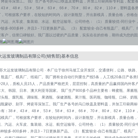
、烤瓷等深加工。 我厂生产各号的马口铁盖及塑料盖，并加工印刷商标专利盖，配套各
43＃、48＃、53＃、58＃、63＃、66＃、70＃、80＃、82＃、110＃，塑料
厂，可根据客户要求，在较短的时间内，设计新瓶型，开出新模具，质量合格，价格合
、汽运、火车皮、集装箱、水运、航空运输等。公司特色： （1） 质量较优-同行业中
种较多-800多种，并且3－7日更换新产品。 （3） 配套较全-自己有瓶盖厂、模具厂、
应客户，信誉口碑较好。我厂愿以过硬的产品质量，实实在在的价格，期待成为您的固
大运发玻璃制品有限公司(销售部)基本信息
 江苏大运发玻璃制品有限公司 · 本厂位于徐州马坡工业开发区，交通便利，公路、铁路
－瓶盖厂、模具厂、纸箱厂。我厂拥有全自动行列要生产线5条，人工线20条日产各类玻
中28人，质检人员15人，产品质量严格把关，层层控制，高质量的产品赢得国内外客
拿大、韩国、日本、澳大利亚等国家。 我厂生产800多个品种主要有：蜂蜜瓶、果酱
罐头瓶、腐乳瓶、调味瓶、果酒瓶、保健酒瓶、果汁瓶、医药瓶、咖啡瓶、口杯、奶瓶
璃瓶蒙砂、刻字、烤瓷等深加工。我厂生产各号的马口铁盖及塑料盖，并加工印刷商标
有：38＃、43＃、48＃、53＃、58＃、63＃、66＃、70＃、80＃、82＃、11
属模具厂，可根据客户要求，在较短的时间内，设计新瓶型，开出新模具，质量合格，
运、汽运、火车皮、集装箱、水运、航空运输等。公司特色： （1） 质量较优-同行
品种较多-800多种，并且3－7日更换新产品。（3） 配套较全-自己有瓶盖厂、模具厂