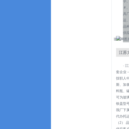
字
＃、
具
运
品
供
江苏
·
套企业
技职人
斯、加
料瓶、
可为玻
铁盖型号
我厂下
代办托
（2） 