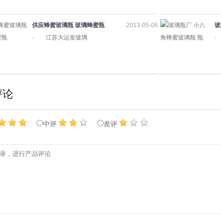
供应蜂蜜玻璃瓶 玻璃蜂蜜瓶
2013-05-06
玻
· 江苏大运发玻璃
瓶
·
评论
中评
差评