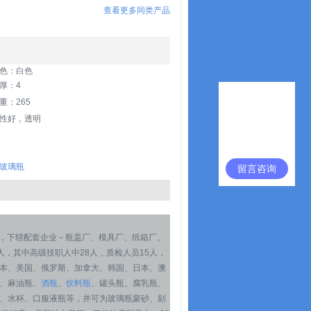
查看更多同类产品
色：白色
厚：4
重：265
性好，透明
玻璃瓶
留言咨询
年，下辖配套企业－瓶盖厂、模具厂、纸箱厂。
多人，其中高级技职人中28人，质检人员15人，
本、美国、俄罗斯、加拿大、韩国、日本、澳
、麻油瓶、
酒瓶
、
饮料瓶
、罐头瓶、腐乳瓶、
、水杯、口服液瓶等，并可为玻璃瓶蒙砂、刻