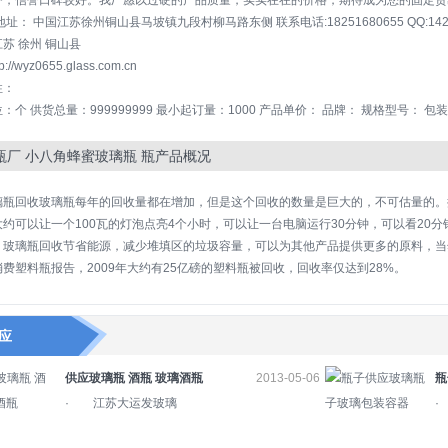
户，信誉口碑较好。我厂愿以过硬的产品质量，实实在在的价格，期待成为您的固定贸易伙
地址： 中国江苏徐州铜山县马坡镇九段村柳马路东侧 联系电话:18251680655 QQ:1425
苏 徐州 铜山县
p://wyz0655.glass.com.cn
性：
：个 供货总量：999999999 最小起订量：1000 产品单价： 品牌： 规格型号： 包
瓶厂 小八角蜂蜜玻璃瓶 瓶产品概况
璃瓶回收玻璃瓶每年的回收量都在增加，但是这个回收的数量是巨大的，不可估量的。
大约可以让一个100瓦的灯泡点亮4个小时，可以让一台电脑运行30分钟，可以看20
。玻璃瓶回收节省能源，减少堆填区的垃圾容量，可以为其他产品提供更多的原料，当
费塑料瓶报告，2009年大约有25亿磅的塑料瓶被回收，回收率仅达到28%。
应
供应玻璃瓶 酒瓶 玻璃酒瓶
2013-05-06
瓶
· 江苏大运发玻璃
容
·