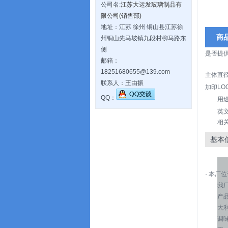
公司名:
江苏大运发玻璃制品有
限公司(销售部)
地址：江苏 徐州 铜山县江苏徐
商
州铜山先马坡镇九段村柳马路东
侧
是否提
邮箱：
18251680655@139.com
主体直径
联系人：王由振
加印LO
QQ：
用
英文名
相
基本
· 本
我
产
大
调