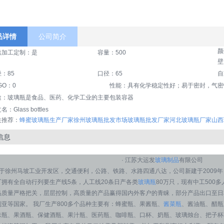
品详情
公司简介
颜
供加工定制：是
容量：500
壁
：85
口径：65
自
GO：0
性能：具有化学稳定性好；易于密封，气密
途：玻璃瓶是食品、医药、化学工业的主要包装容器
：Glass bottles
关推荐：
蜂蜜玻璃瓶生产厂家
徐州玻璃瓶批发市场
玻璃瓶批发厂家
河北玻璃瓶厂家
山西
信息
· 江苏大运发
玻璃制品
有限公司
厂位于徐州马坡工业开发区，交通便利，公路、铁路、水路四通八达，公司新建于2009
厂拥有全自动行列要生产线5条，人工线20条日产各类
玻璃瓶
80万只，现有中工500
品质量严格把关，层层控制，高质量的产品赢得国内外客户的青睐，部分产品出口至日
利亚等国家。 我厂生产800多个品种主要有：蜂蜜瓶、果酱瓶、
酱菜瓶
、酱油瓶、醋瓶
味瓶、果酒瓶、保健酒瓶、果汁瓶、医药瓶、咖啡瓶、口杯、奶瓶、玻璃烛台、把子杯