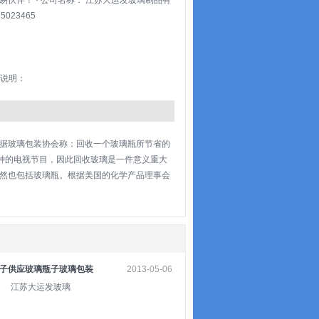
伴！ · 公司名称： 江苏大运发玻璃制品有
023465
装说明：
据玻璃包装协会称：回收一个玻璃瓶所节省的
分钟的电视节目，因此回收玻璃是一件意义重大
然也包括玻璃瓶。根据美国的化学产品理事会
子供应玻璃瓶子玻璃包装
2013-05-06
器
 江苏大运发玻璃