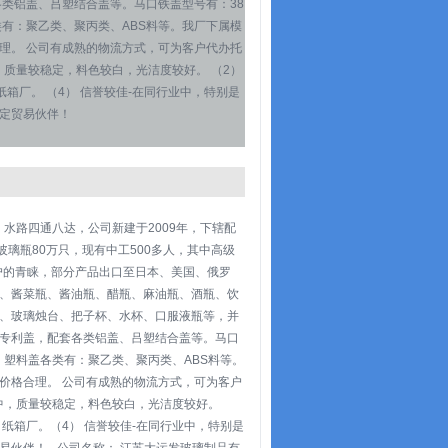
类铝盖、吕塑结合盖等。马口铁盖型号有：38
盖各类有：聚乙类、聚丙类、ABS料等。我厂下属模
理。 公司有成熟的物流方式，可为客户代办托
，质量较稳定，料色较白，光洁度较好。 （2）
纸箱厂。 （4） 信誉较佳-在同行业中，特别是
定贸易伙伴！
、水路四通八达，公司新建于2009年，下辖配
璃瓶80万只，现有中工500多人，其中高级
户的青睐，部分产品出口至日本、美国、俄罗
瓶、酱菜瓶、酱油瓶、醋瓶、麻油瓶、酒瓶、饮
、玻璃烛台、把子杯、水杯、口服液瓶等，并
专利盖，配套各类铝盖、吕塑结合盖等。马口
0＃，塑料盖各类有：聚乙类、聚丙类、ABS料等。
价格合理。 公司有成熟的物流方式，可为客户
业中，质量较稳定，料色较白，光洁度较好。
、纸箱厂。（4） 信誉较佳-在同行业中，特别是