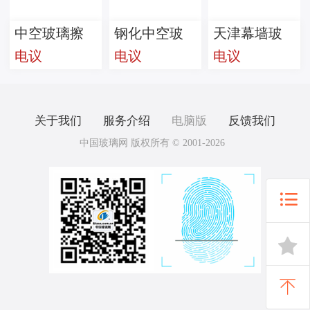
中空玻璃擦
钢化中空玻
天津幕墙玻
电议
电议
电议
伤修复工具
璃焊点修复
璃划痕修
复 刮痕修复
工具
关于我们
服务介绍
电脑版
反馈我们
中国玻璃网 版权所有 © 2001-2026


