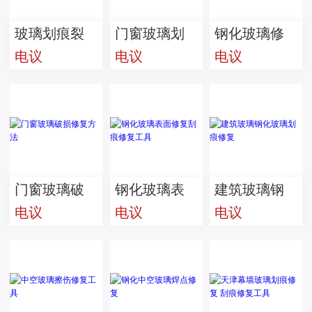
玻璃划痕裂
门窗玻璃划
钢化玻璃修
电议
电议
电议
痕修复方法
痕修复小妙
复【优尔玻
招-玻璃划痕
璃】快速修
抛光
复
门窗玻璃破
钢化玻璃表
建筑玻璃钢
电议
电议
电议
损修复方法
面修复刮痕
化玻璃划痕
修复工具
修复