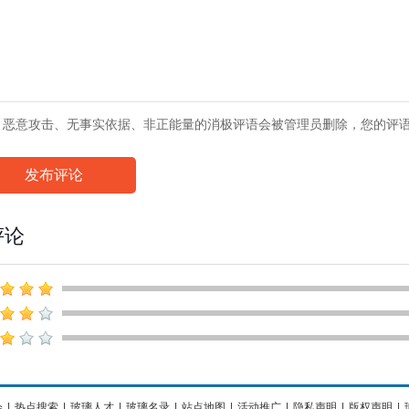
、恶意攻击、无事实依据、非正能量的消极评语会被管理员删除，您的评
发布评论
评论
会
|
热点搜索
|
玻璃人才
|
玻璃名录
|
站点地图
|
活动推广
|
隐私声明
|
版权声明
|