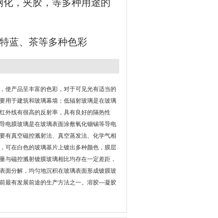
钢化，夹胶，等多种用途的
福特蓝、茶等多种色彩
，使产品呈丰富的色彩，对于可见光有适当的
要用于建筑和玻璃幕墙；低辐射玻璃是在玻璃
红外线有很高的反射率，具有良好的隔热性
导电膜玻璃是在玻璃表面涂敷氧化铟锡等导电
要有真空磁控溅射法、真空蒸发法、化学气相
，可在白色的玻璃基片上镀出多种颜色，膜层
量与磁控溅射镀膜玻璃相比均存在一定差距，
表面分解，均匀地沉积在玻璃表面形成镀膜玻
前最有发展前途的生产方法之一。溶胶—凝胶