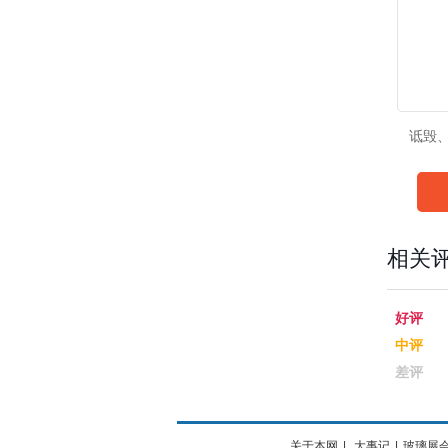
诋毁
相关
好评
中评
差评
关于本网
|
大事记
|
玻璃展