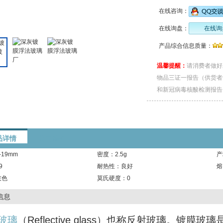
在线咨询：
在线询盘：
在线询
产品综合信息质量：
温馨提醒：
请消费者做好
物品三证一报告（供货者
和新冠病毒核酸检测报告
品详情
公司简介
19mm
密度：2.5g
产
9
耐热性：良好
熔
灰色
莫氏硬度：0
信息
玻璃
（Reflective glass）也称反射玻璃。镀