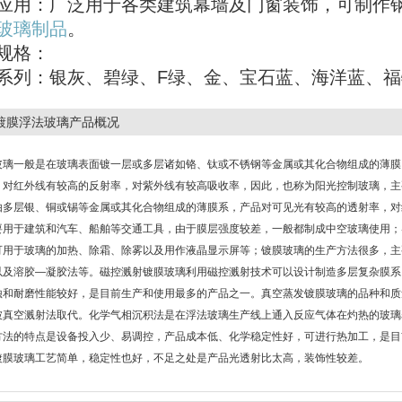
应用：广泛用于各类建筑幕墙及门窗装饰，可制作
玻璃制品
。
规格：
系列：银灰、碧绿、F绿、金、宝石蓝、海洋蓝、
镀膜浮法玻璃产品概况
玻璃一般是在玻璃表面镀一层或多层诸如铬、钛或不锈钢等金属或其化合物组成的薄膜
，对红外线有较高的反射率，对紫外线有较高吸收率，因此，也称为阳光控制玻璃，主
由多层银、铜或锡等金属或其化合物组成的薄膜系，产品对可见光有较高的透射率，对
要用于建筑和汽车、船舶等交通工具，由于膜层强度较差，一般都制成中空玻璃使用；
可用于玻璃的加热、除霜、除雾以及用作液晶显示屏等；镀膜玻璃的生产方法很多，主
以及溶胶—凝胶法等。磁控溅射镀膜玻璃利用磁控溅射技术可以设计制造多层复杂膜系
蚀和耐磨性能较好，是目前生产和使用最多的产品之一。真空蒸发镀膜玻璃的品种和质
被真空溅射法取代。化学气相沉积法是在浮法玻璃生产线上通入反应气体在灼热的玻璃
方法的特点是设备投入少、易调控，产品成本低、化学稳定性好，可进行热加工，是目
镀膜玻璃工艺简单，稳定性也好，不足之处是产品光透射比太高，装饰性较差。