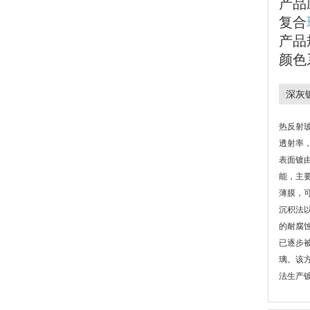
产品
复合
产品
颜色
深灰
热反射
透射率
表面镀
能，主
薄膜，
沉积法
的耐腐
已逐步
璃。该
法生产