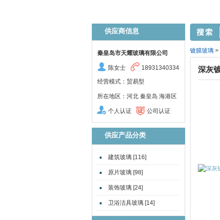
供应商信息
镀膜玻璃
>
秦皇岛市天耀玻璃有限公司
陈女士
18931340334
深灰
经营模式：贸易型
所在地区：河北 秦皇岛 海港区
个人认证
公司认证
供应产品分类
建筑玻璃 [116]
原片玻璃 [98]
装饰玻璃 [24]
卫浴洁具玻璃 [14]