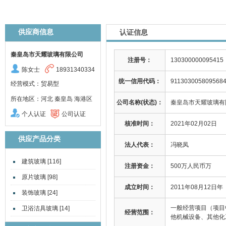
供应商信息
认证信息
秦皇岛市天耀玻璃有限公司
注册号：
130300000095415
陈女士
18931340334
统一信用代码：
911303005809568
经营模式：贸易型
所在地区：河北 秦皇岛 海港区
公司名称(状态)：
秦皇岛市天耀玻璃有限
个人认证
公司认证
核准时间：
2021年02月02日
供应产品分类
法人代表：
冯晓凤
建筑玻璃 [116]
注册资金：
500万人民币万
原片玻璃 [98]
成立时间：
2011年08月12日年
装饰玻璃 [24]
一般经营项目（项目
卫浴洁具玻璃 [14]
经营范围：
他机械设备、其他化