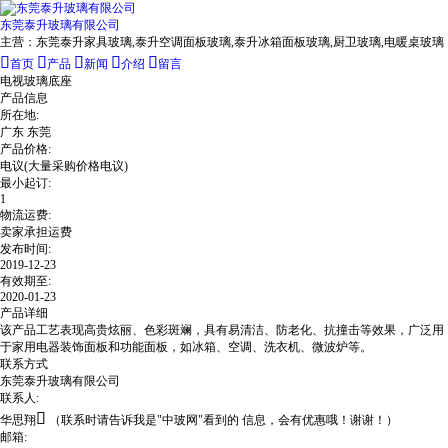
东莞泰升玻璃有限公司
主营：
东莞泰升家具玻璃,泰升空调面板玻璃,泰升冰箱面板玻璃,厨卫玻璃,电暖桌玻璃





首页
产品
新闻
介绍
留言
电视玻璃底座
产品信息
所在地:
广东 东莞
产品价格:
电议
(大量采购价格电议)
最小起订:
1
物流运费:
卖家承担运费
发布时间:
2019-12-23
有效期至:
2020-01-23
产品详细
该产品工艺表现高贵炫丽、色彩斑斓，具有易清洁、防老化、抗撞击等效果，广泛用
于家用电器装饰面板和功能面板，如冰箱、空调、洗衣机、微波炉等。
联系方式
东莞泰升玻璃有限公司
联系人:

华思翔
（联系时请告诉我是"中玻网"看到的 信息，会有优惠哦！谢谢！）
邮箱: