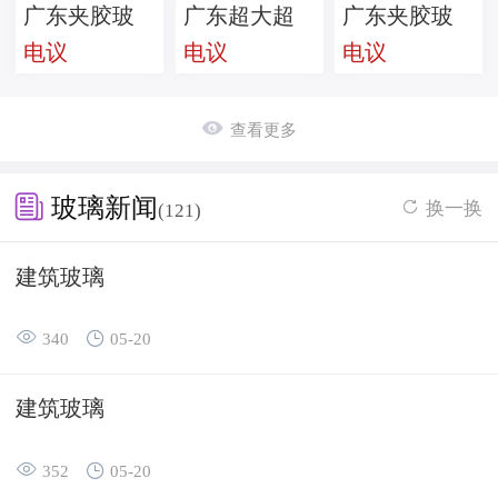
广东夹胶玻
广东超大超
广东夹胶玻
电议
电议
电议
璃供应商
厚玻璃生产
璃供应商
家

查看更多

玻璃新闻
换一换

(121)
建筑玻璃


340
05-20
建筑玻璃


352
05-20