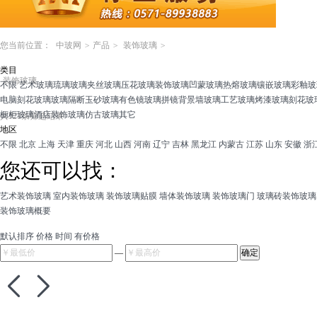
您当前位置：
中玻网
>
产品
>
装饰玻璃
>
类目
装饰玻璃
不限
艺术玻璃
琉璃玻璃
夹丝玻璃
压花玻璃
装饰玻璃
凹蒙玻璃
热熔玻璃
镶嵌玻璃
彩釉玻
电脑刻花玻璃
玻璃隔断
玉砂玻璃
有色镜
玻璃拼镜
背景墙玻璃
工艺玻璃
烤漆玻璃
刻花玻
橱柜玻璃
酒店装饰玻璃
仿古玻璃
其它
共
921
条筛选结果
地区
不限
北京
上海
天津
重庆
河北
山西
河南
辽宁
吉林
黑龙江
内蒙古
江苏
山东
安徽
浙
您还可以找：
艺术装饰玻璃
室内装饰玻璃
装饰玻璃贴膜
墙体装饰玻璃
装饰玻璃门
玻璃砖装饰玻璃
装饰玻璃概要
默认排序
价格
时间
有价格
—

