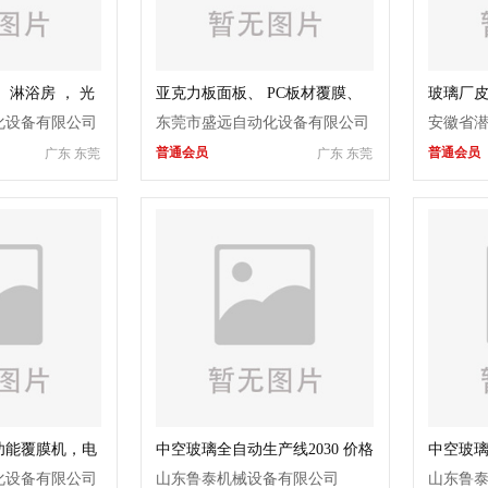
 淋浴房 ， 光
亚克力板面板、 PC板材覆膜、
玻璃厂
在线离线使用
贴膜机、电子玻璃覆膜机 光学膜
扫器
化设备有限公司
东莞市盛远自动化设备有限公司
安徽省
片 大型PVC覆膜机
普通会员
普通会员
广东 东莞
广东 东莞
司
功能覆膜机，电
中空玻璃全自动生产线2030 价格
中空玻
电议
2535 
化设备有限公司
山东鲁泰机械设备有限公司
山东鲁