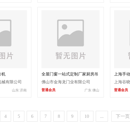
片机
全屋门窗一站式定制厂家厨房吊
上海手
趟门阳台推拉门厕所门房间门入
机械有限公司
佛山市金海龙门业有限公司
上海谷
户门
普通会员
普通会员
山东 济南
广东 佛山
4
5
6
7
8
9
10
...
下一页