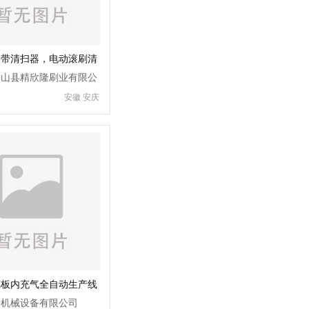
皮带清扫器，电动滚刷清
潜山县精欣隆刷业有限公
安徽 安庆
璃板内充气全自动生产线
价格电议
泰机械设备有限公司