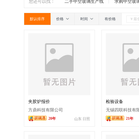
机
玻璃钻孔机
折弯机
成型机
南
广东
广西
江西
四川
您还可以找：
二手中空玻璃生产线
求购中空玻
机
行列机
玻璃印花设备
烤瓷板
卧式中空玻璃生产线
默认排序
价格
时间
有价格
机
印花机
离心机
安瓿机
爆
机
二手玻璃机械
玻璃精雕机
钢
夹胶炉报价
检验设备
方鼎科技有限公司
无锡四联科技有
20年
21年
山东 日照