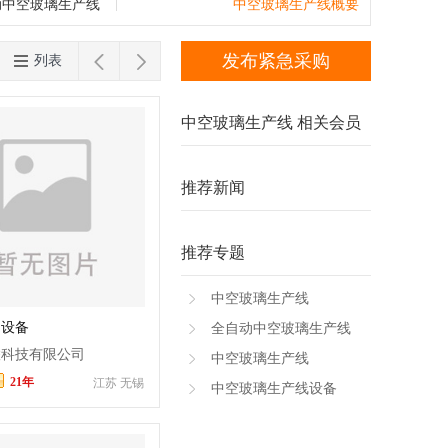
钻孔套料机
分子筛灌装机
混合机
辊压
台湾
香港
澳门
动中空玻璃生产线
中空玻璃生产线概要
片台
下片台
玻璃雕刻机
刻绘机
磨砂


发布紧急采购
列表
强化玻璃设备
玻璃打孔机
玻璃丝印
中空玻璃生产线 相关会员
推荐新闻
推荐专题
中空玻璃生产线
测设备
全自动中空玻璃生产线
联科技有限公司
中空玻璃生产线
21年
江苏 无锡
中空玻璃生产线设备