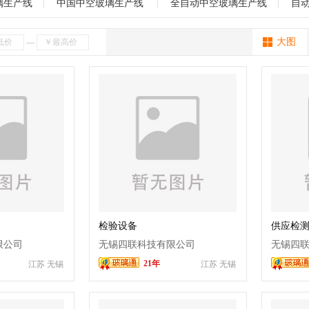
制瓶机
丝网印刷机
充气设备
陶瓷焊补
玻璃机械
热压机
海南
贵州
云南
西藏
陕西
甘肃
青海
宁夏
新疆
璃生产线
中国中空玻璃生产线
全自动中空玻璃生产线
自
设备
层压机
强化炉
写真机
喷绘机
玻璃压机
吹瓶机
上
大图
—
口机
蒙砂机械
均质炉
浮法玻璃设备
打砂机
倒角机
喷漆机
化设备
中空玻璃设备
玻璃水刀
其它
检验设备
供应检
限公司
无锡四联科技有限公司
无锡四
21年
江苏 无锡
江苏 无锡