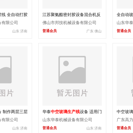
线 全自动打胶
江苏聚氨酯密封胶设备混合机反
全自动玻
机
应釜分散机硅胶搅拌机
机 华泰
备有限公司
佛山市邦技机械设备有限公司
山东华
普通会员
普通会员
山东 济南
广东 佛山
 制作两层三层
华泰
中空玻璃生产线
设备 适用门
中空玻
空玻璃机
窗建筑玻璃
备有限公司
山东华泰机械设备有限公司
广东高
普通会员
普通会员
山东 济南
山东 济南