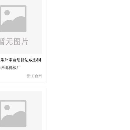
内条外条自动折边成形铜
备
达玻璃机械厂
浙江 台州