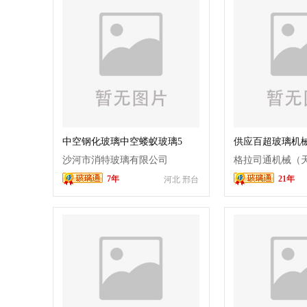
中空钢化玻璃中空蝼蚁玻璃5
供应百超玻璃机械 打
12A 5
robot
沙河市消特玻璃有限公司
格拉司通机械（
7年
21年
河北 邢台