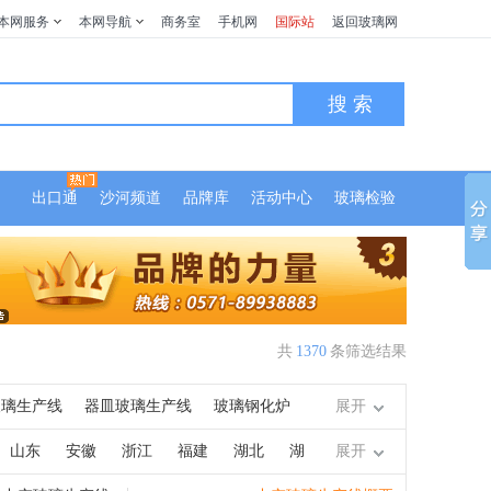
本网服务
本网导航
商务室
手机网
国际站
返回玻璃网
搜 索
出口通
沙河频道
品牌库
活动中心
玻璃检验
共
1370
条筛选结果
玻璃生产线
器皿玻璃生产线
玻璃钢化炉
展开
干燥机
玻璃喷砂机
玻璃刻花机
抛光
山东
安徽
浙江
福建
湖北
湖
展开