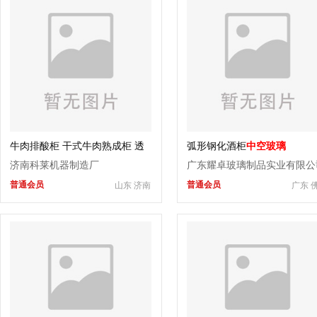
牛肉排酸柜 干式牛肉熟成柜 透
弧形钢化酒柜
中空玻璃
明门加工设备
济南科莱机器制造厂
广东耀卓玻璃制品实业有限公
普通会员
普通会员
山东 济南
广东 