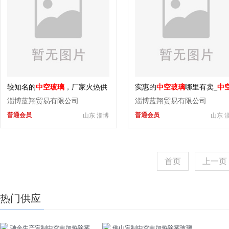
较知名的
中空玻璃
，厂家火热供
实惠的
中空玻璃
哪里有卖_
中
应
玻璃
厂
淄博蓝翔贸易有限公司
淄博蓝翔贸易有限公司
普通会员
普通会员
山东 淄博
山东 
首页
上一页
热门供应