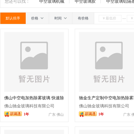
高温玻璃
电致变色玻璃
触摸屏玻璃
开关面
南
广东
广西
江西
四川
海南
贵州
您还可以找：
中空玻璃机械
中空玻璃胶
中空玻璃铝隔
玻璃
其他电器配套玻璃
其它
默认排序
价格
时间
有价格
—
佛山中空电加热除雾玻璃 快速除
驰金生产定制中空电加热除雾
雾防潮防冷凝 源头厂家
璃门 适配鲜花保鲜柜 清晰透
佛山驰金玻璃科技有限公司
佛山驰金玻璃科技有限公司
不起雾
1年
1年
广东 佛山
广东 