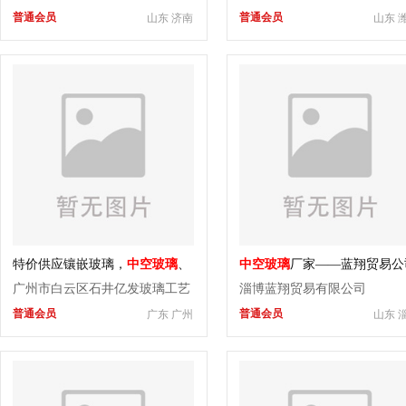
普通会员
普通会员
山东 济南
山东 
特价供应镶嵌玻璃，
中空玻璃
、
中空玻璃
厂家——蓝翔贸易公
丝印玻璃
供
广州市白云区石井亿发玻璃工艺
淄博蓝翔贸易有限公司
普通会员
普通会员
广东 广州
山东 
厂