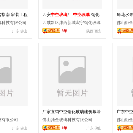
购指南 家装工程
西安
中空玻璃
厂-
中空玻璃
-钢化
鲜花水
数选型报价避坑
玻璃
璃隔断
璃科技有限公司
西咸新区沣西新城宏宇钢化玻璃
佛山驰
8年
广东 佛山
陕西 西安
厂
厂家直销中空钢化玻璃建筑幕墙
广东中
玻璃
技有限公司
佛山驰金玻璃科技有限公司
佛山驰
1年
广东 佛山
广东 佛山