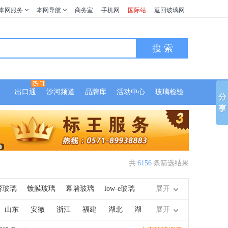
本网服务
本网导航
商务室
手机网
国际站
返回玻璃网
搜 索
出口通
沙河频道
品牌库
活动中心
玻璃检验
共
6156
条筛选结果
弯玻璃
镀膜玻璃
幕墙玻璃
low-e玻璃
展开
调光玻璃
真空玻璃
光伏玻璃
热反射玻
山东
安徽
浙江
福建
湖北
湖
展开