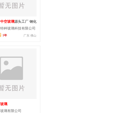
山
中空玻璃
源头工厂 钢化
空玻璃
门窗幕墙弧形弯
博特种玻璃科技有限公司
夹胶玻璃
1年
广东 佛山
空玻璃
丰玻璃有限公司