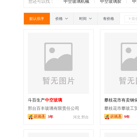
璃
抗反射玻璃
漫反射玻璃
无反
南
广东
广西
江西
四川
您还可以找：
中空玻璃机械
中空玻璃胶
中
璃
台阶玻璃
中空百叶玻璃
调光
默认排序
价格
时间
有价格
斗百生产
中空玻璃
攀枝花市有卖钢
邢台百丰玻璃有限责任公司
攀枝花市攀玻工
3年
9年
河北 邢台