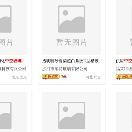
钢化
中空玻璃
透明喷砂香梨超白条纹U型槽玻
供应
中
璃262 /232 /330U型钢化玻璃批
璃科技有限公司
沙河市消特玻璃有限公司
福莱特
发
7年
北京 北京
河北 邢台