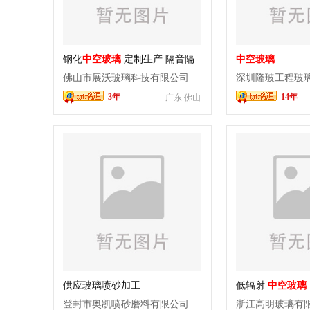
钢化
中空玻璃
定制生产 隔音隔
中空玻璃
热 安全耐用
佛山市展沃玻璃科技有限公司
深圳隆玻工程玻
3年
14年
广东 佛山
供应玻璃喷砂加工
低辐射
中空玻璃
登封市奥凯喷砂磨料有限公司
浙江高明玻璃有