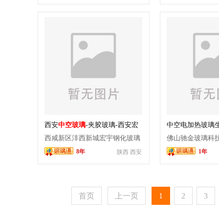
西安
中空玻璃
-夹胶玻璃-西安宏
中空电加热玻璃
宇钢化玻璃厂
西咸新区沣西新城宏宇钢化玻璃
佛山驰金玻璃科
8年
1年
陕西 西安
厂
首页
上一页
1
2
3