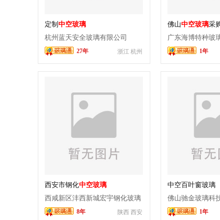
定制
中空玻璃
佛山
中空玻璃
采
节能隔音玻璃参
杭州蓝天安全玻璃有限公司
广东海博特种玻
攻略
27年
1年
浙江 杭州
西安市钢化
中空玻璃
中空百叶窗玻璃
西咸新区沣西新城宏宇钢化玻璃
佛山驰金玻璃科
8年
1年
陕西 西安
厂