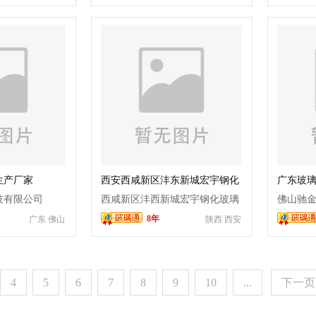
生产厂家
西安西咸新区沣东新城宏宇钢化
广东玻
玻璃厂-
中空玻璃
-放假
中空玻璃
音
中空
技有限公司
西咸新区沣西新城宏宇钢化玻璃
佛山驰
厂-电话
8年
广东 佛山
陕西 西安
厂
4
5
6
7
8
9
10
...
下一页