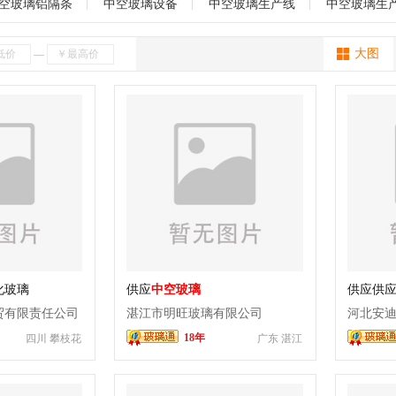
射玻璃
减反射玻璃
防滑玻璃
防雾玻璃
防窥玻璃
门窗玻璃
海南
贵州
云南
西藏
陕西
甘肃
青海
宁夏
新疆
空玻璃铝隔条
中空玻璃设备
中空玻璃生产线
中空玻璃生
玻璃
在线镀膜玻璃
离线镀膜玻璃
超大板玻璃
其它
大图
—
化玻璃
供应
中空玻璃
供应供应l
贸有限责任公司
湛江市明旺玻璃有限公司
河北安
18年
四川 攀枝花
广东 湛江