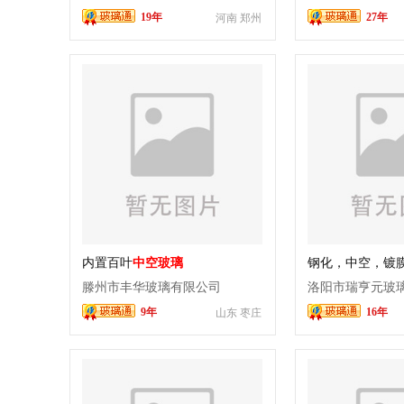
19年
27年
河南 郑州
内置百叶
中空玻璃
钢化，中空，镀
滕州市丰华玻璃有限公司
洛阳市瑞亨元玻
9年
16年
山东 枣庄