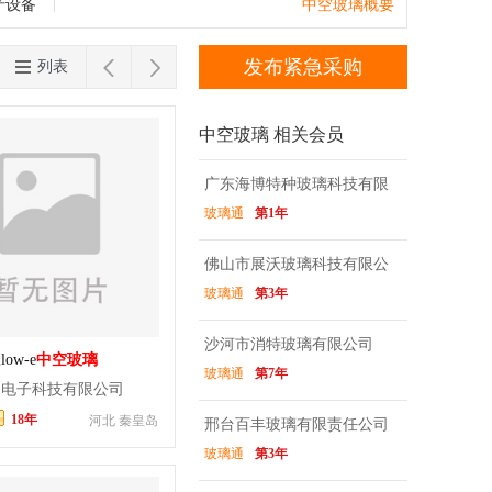
sun-e玻璃
强化玻璃
防砸玻璃
电子玻
台湾
香港
澳门
产设备
中空玻璃概要


发布紧急采购
列表
中空玻璃 相关会员
广东海博特种玻璃科技有限
玻璃通
第1年
公司
佛山市展沃玻璃科技有限公
玻璃通
第3年
司
沙河市消特玻璃有限公司
ow-e
中空玻璃
玻璃通
第7年
迪电子科技有限公司
18年
河北 秦皇岛
邢台百丰玻璃有限责任公司
玻璃通
第3年