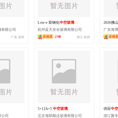
Low-e 双钢化
中空玻璃
2026佛
Low-E
中
璃有限公司
杭州蓝天安全玻璃有限公司
广东海
钢中空
27年
广东 深圳
浙江 杭州
5+12A+5
中空玻璃
供应
中
限公司
北京海阳顺达玻璃有限公司
浙江聚