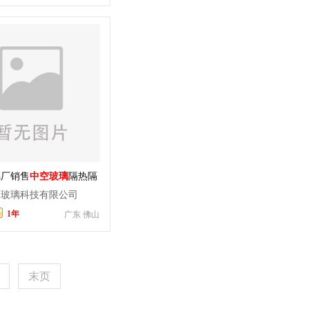
璃厂销售
中空玻璃
隔热隔
玻璃
钢化
金玻璃科技有限公司
1年
广东 佛山
末页