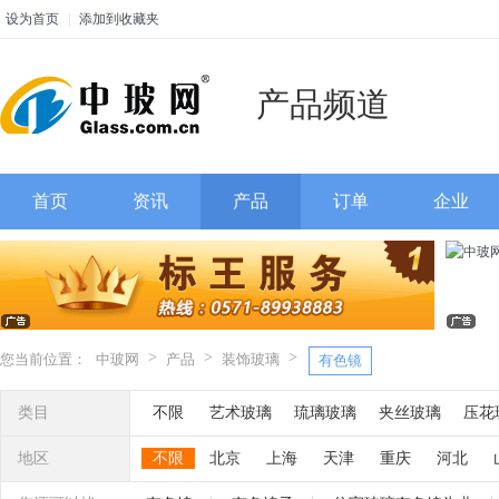
设为首页
|
添加到收藏夹
产品频道
首页
资讯
产品
订单
企业
>
>
>
您当前位置：
中玻网
产品
装饰玻璃
有色镜
类目
不限
艺术玻璃
琉璃玻璃
夹丝玻璃
压花
彩晶玻璃
聚晶玻璃
喷砂玻璃
烤花玻璃
地区
不限
北京
上海
天津
重庆
河北