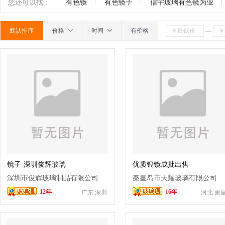
玻璃
玻璃隔断
玉砂玻璃
有色镜
玻璃拼镜
南
广东
广西
江西
四川
海南
贵州
您还可以找：
有色镜
有色镜子
信宇玻璃有色镜为业
嵌宝石
碎花玻璃
玉石玻璃
玻璃贴片
靓彩
默认排序
价格
时间
有价格
—
玻璃
仿古玻璃
其它
镜子-深圳俊辉玻璃
优质银镜成批出售
深圳市俊辉玻璃制品有限公司
秦皇岛市天耀玻璃有限公司
12年
16年
广东 深圳
河北 秦