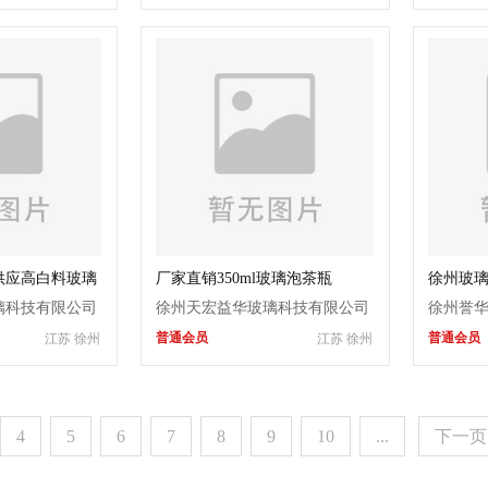
供应高白料玻璃
厂家直销350ml玻璃泡茶瓶
徐州玻
瓶
璃科技有限公司
徐州天宏益华玻璃科技有限公司
徐州誉
普通会员
普通会员
江苏 徐州
江苏 徐州
4
5
6
7
8
9
10
...
下一页