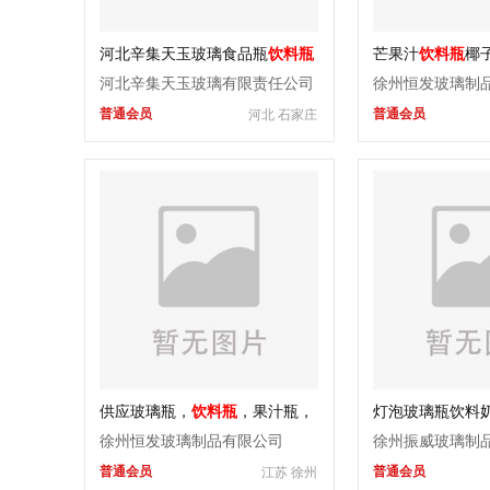
河北辛集天玉玻璃食品瓶
饮料瓶
芒果汁
饮料瓶
椰
罐头瓶汽水瓶出口
玻璃瓶
河北辛集天玉玻璃有限责任公司
徐州恒发玻璃制
普通会员
普通会员
河北 石家庄
供应玻璃瓶，
饮料瓶
，果汁瓶，
灯泡玻璃瓶饮料
汽水瓶，果醋瓶，可乐瓶
徐州恒发玻璃制品有限公司
徐州振威玻璃制
普通会员
普通会员
江苏 徐州