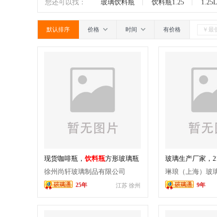
玻璃珠
圣诞挂件
水晶挂件
玻
南
广东
广西
江西
四川
您还可以找：
玻璃饮料瓶
饮料瓶1.25
1.2
瓶
包装托盘
其它
默认排序
价格
时间
有价格
现货咖啡瓶，
饮料瓶
方形玻璃瓶
玻璃生产厂家，2
瓶
徐州尚轩玻璃制品有限公司
琳琅（上海）玻
25年
9年
江苏 徐州