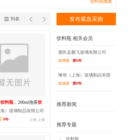
板
玻璃杯垫
鱼缸
相框玻璃
玻璃调料
台湾
香港
澳门
饮料瓶概要


发布紧急采购
列表
饮料瓶 相关会员
鹿邑县鹏飞玻璃有限公司
玻璃通
第6年
琳琅（上海）玻璃制品有限
玻璃通
第9年
公司
茶
饮料瓶
，200ml泡茶
饮
推荐新闻
网红
饮料瓶
上海）玻璃制品有限公司
9年
上海 上海
推荐专题
饮料瓶