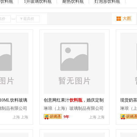
璃饰品
玻璃钻石
玻璃毛细管
玻璃瓶输液瓶
日用玻璃
玻璃菜
海南
贵州
云南
西藏
陕西
甘肃
青海
宁夏
新疆
5L饮料瓶
1升玻璃饮料瓶
耐热饮料瓶
灯泡形饮料瓶
大图
—
10ML饮料玻璃
创意网红果汁
饮料瓶
，婚庆定制
现货奶
饮料瓶
，图案印刷
饮料瓶
料瓶
，
璃制品有限公司
琳琅（上海）玻璃制品有限公司
琳琅（
9年
上海 上海
上海 上海