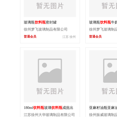
玻璃瓶
饮料瓶
密封罐
玻璃瓶
饮料瓶
牛
徐州梦飞玻璃制品有限公司
徐州梦飞玻璃制
普通会员
普通会员
江苏 徐州
180ml
饮料瓶
玻璃
饮料瓶
成批出
亚麻籽油瓶亚麻油瓶
售
瓶
江苏徐州大华玻璃制品有限公司
徐州振威玻璃制