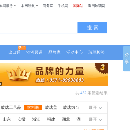
本网服务
本网导航
商务室
手机网
国际站
返回玻璃网
搜 索
出口通
沙河频道
品牌库
活动中心
玻璃检验
共
432
条筛选结果
玻璃工艺品
饮料瓶
玻璃盖
玻璃烛台
展开
菜瓶
玻璃罐
乳白瓶
杀菌玻璃
玻璃球
山东
安徽
浙江
福建
湖北
湖
展开