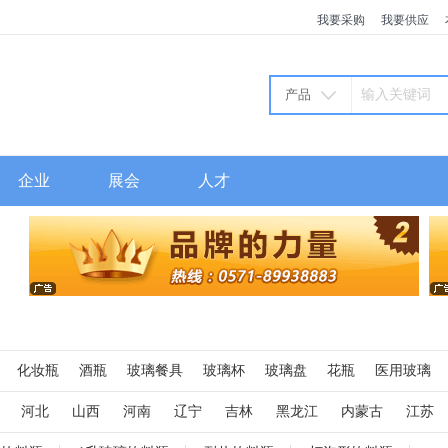
我要采购
我要供应
产品
企业
展会
人才
化妆瓶
酒瓶
玻璃餐具
玻璃杯
玻璃盘
花瓶
医用玻璃
璃制品
玻璃棒
玻璃烟灰缸
玻璃茶壶
输液瓶
药用器皿
酱
河北
山西
河南
辽宁
吉林
黑龙江
内蒙古
江苏