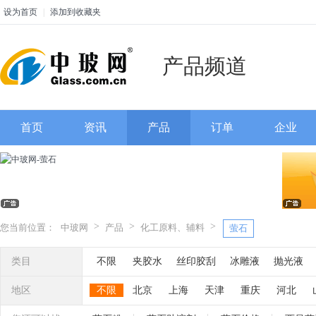
设为首页
|
添加到收藏夹
产品频道
首页
资讯
产品
订单
企业
>
>
>
您当前位置：
中玻网
产品
化工原料、辅料
萤石
类目
不限
夹胶水
丝印胶刮
冰雕液
抛光液
粉
银粉
镭射粉
七彩粉
闪光粉
氧化锑
地区
不限
北京
上海
天津
重庆
河北