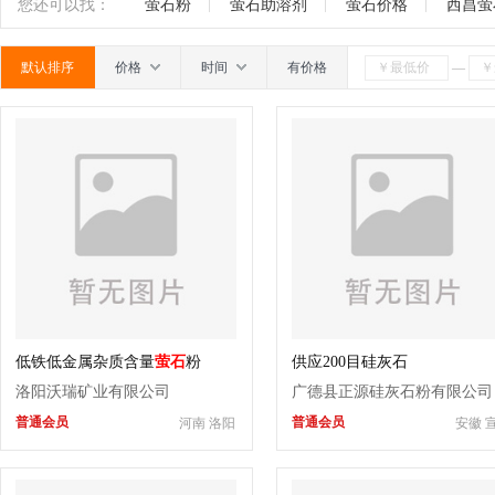
贴膜
密封胶条
玻璃微珠
玻璃釉料
玻璃墨
南
广东
广西
江西
四川
海南
贵州
您还可以找：
萤石粉
萤石助溶剂
萤石价格
西昌萤
酮胶
镜背漆
玻璃烤漆
SGP胶片
玻璃油墨
默认排序
价格
时间
有价格
—
粉
蒙砂膏
抛光粉
分子筛
干燥剂
玻璃
材料
其它
低铁低金属杂质含量
萤石
粉
供应200目硅灰石
洛阳沃瑞矿业有限公司
广德县正源硅灰石粉有限公司
普通会员
普通会员
河南 洛阳
安徽 