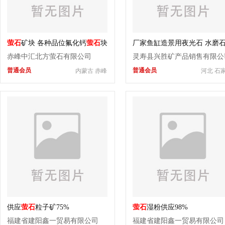
萤石
矿块 各种品位氟化钙
萤石
块
厂家鱼缸造景用夜光石 水磨
夜光石颗粒
赤峰中汇北方萤石有限公司
灵寿县兴胜矿产品销售有限公
普通会员
普通会员
内蒙古 赤峰
河北 石
供应
萤石
粒子矿75%
萤石
湿粉供应98%
福建省建阳鑫一贸易有限公司
福建省建阳鑫一贸易有限公司