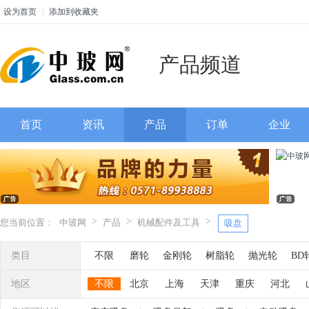
设为首页
|
添加到收藏夹
产品频道
首页
资讯
产品
订单
企业
>
>
>
您当前位置：
中玻网
产品
机械配件及工具
吸盘
类目
不限
磨轮
金刚轮
树脂轮
抛光轮
BD
轮
玻璃机械配件
花边钳
鸭嘴轮
吸盘
地区
不限
北京
上海
天津
重庆
河北