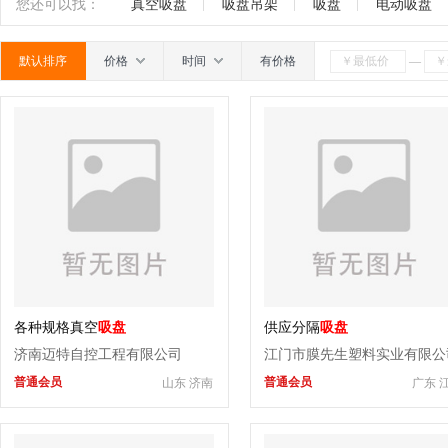
石英陶瓷辊
辊道绳
橡胶制品
网版
电机
南
广东
广西
江西
四川
海南
贵州
您还可以找：
真空吸盘
吸盘吊架
吸盘
电动吸盘
轮
胶辊
除膜轮
其它
默认排序
价格
时间
有价格
—
各种规格真空
吸盘
供应分隔
吸盘
济南迈特自控工程有限公司
江门市膜先生塑料实业有限公
普通会员
普通会员
山东 济南
广东 