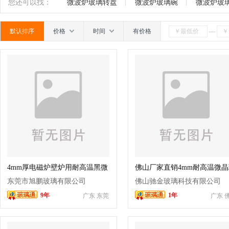
高温玻璃
电致变色玻璃
触摸屏玻璃
开关面
南
广东
广西
江西
四川
海南
贵州
您还可以找：
微波炉玻璃转盘
微波炉玻璃碗
微波炉玻
玻璃
其他电器配套玻璃
其它
默认排序
价格
时间
有价格
—
4mm厚电磁炉壁炉用耐高温黑微
佛山厂家直销4mm耐高温微晶
晶玻璃
璃
东莞市旭鹏玻璃有限公司
佛山驰金玻璃科技有限公司
9年
1年
广东 东莞
广东 