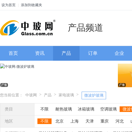
设为首页
|
添加到收藏夹
产品频道
首页
资讯
产品
订单
企业
>
>
>
您当前位置：
中玻网
产品
家电玻璃
微波炉玻璃
类目
不限
耐热玻璃
冰箱玻璃
空调玻璃
微波
智能调光玻璃
液晶玻璃
光电玻璃
灯具玻
地区
不限
北京
上海
天津
重庆
河北