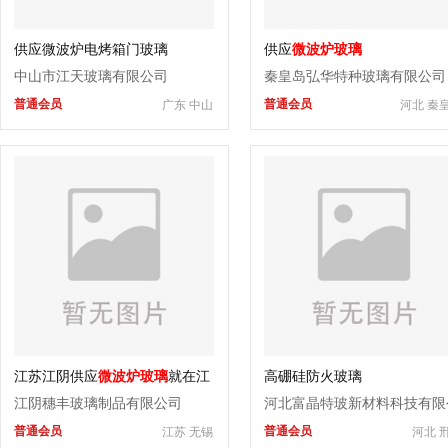
供应微波炉电烤箱门玻璃
供应
微波炉玻璃
中山市江天玻璃有限公司
秦皇岛弘华特种玻璃有限公司
普通会员
普通会员
广东 中山
河北 秦
江苏江阴供应
微波炉玻璃
就在江
高硼硅防火玻璃
阴穗丰
江阴穗丰玻璃制品有限公司
河北富晶特玻新材料科技有限
普通会员
普通会员
江苏 无锡
河北 
司