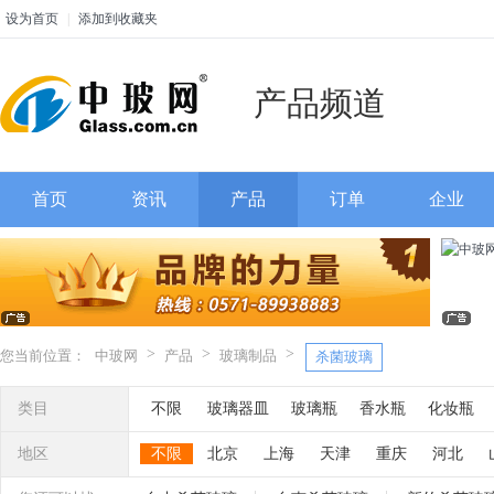
设为首页
|
添加到收藏夹
产品频道
首页
资讯
产品
订单
企业
>
>
>
您当前位置：
中玻网
产品
玻璃制品
杀菌玻璃
类目
不限
玻璃器皿
玻璃瓶
香水瓶
化妆瓶
玻璃灯罩
玻璃管
玻璃灯具
玻璃制品
玻
地区
不限
北京
上海
天津
重庆
河北