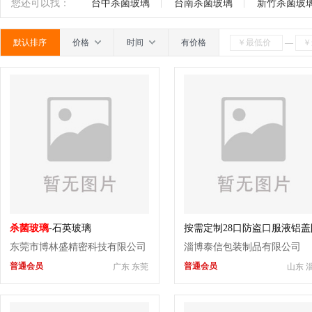
玻璃珠
圣诞挂件
水晶挂件
玻璃饰品
玻
南
广东
广西
江西
四川
海南
贵州
您还可以找：
台中杀菌玻璃
台南杀菌玻璃
新竹杀菌玻
瓶
包装托盘
其它
默认排序
价格
时间
有价格
—
杀菌玻璃
-石英玻璃
按需定制28口防盗口服液铝盖
盗铝盖螺旋矿泉水酒瓶盖山东
东莞市博林盛精密科技有限公司
淄博泰信包装制品有限公司
台泰信日照
普通会员
普通会员
广东 东莞
山东 