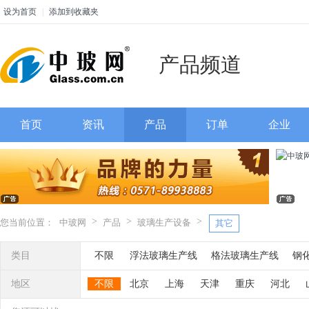
设为首页
|
添加到收藏夹
产品频道
首页
资讯
产品
订单
企业
>
>
>
您当前位置：
中玻网
产品
玻璃生产设备
其它
类目
不限
浮法玻璃生产线
格法玻璃生产线
钢
热熔炉
热弯炉
烤花炉
玻璃退火炉
玻璃
地区
不限
北京
上海
天津
重庆
河北