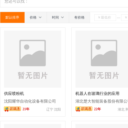
机
玻璃钻孔机
折弯机
成型机
制瓶机
南
广东
广西
江西
四川
海南
贵州
您还可以找：
机
行列机
玻璃印花设备
烤瓷板设备
层压
默认排序
价格
时间
有价格
—
机
印花机
离心机
安瓿机
爆口机
蒙砂
机
二手玻璃机械
玻璃精雕机
钢化设备
中
供应喷粉机
机器人在玻璃行业的应用
沈阳耀华自动化设备有限公司
湖北楚大智能装备股份有限公
21年
22年
辽宁 沈阳
湖北 