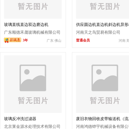
玻璃直线直边双边磨边机
供应圆边机直边机斜边机异形
二手
广东顺德禾晟玻璃机械有限公司
河南天之鸟贸易有限公司
3年
普通会员
广东 佛山
河南 
玻璃反冲洗过滤器
废旧衣物回收皮带输送机（流
线设备）定制方案
北京莱金源水处理技术有限公司
河南鸿德铧宇机械设备有限公