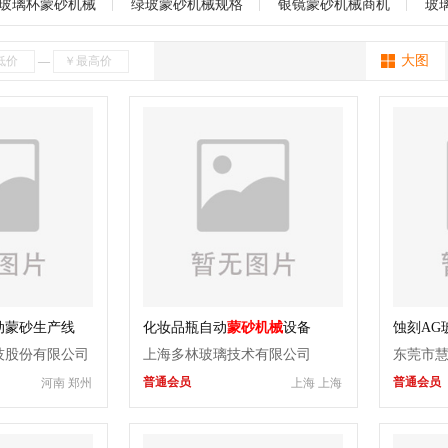
制瓶机
丝网印刷机
充气设备
陶瓷焊补
玻璃机械
热压机
海南
贵州
云南
西藏
陕西
甘肃
青海
宁夏
新疆
玻璃杯蒙砂机械
绿玻蒙砂机械规格
银镜蒙砂机械商机
玻
设备
层压机
强化炉
写真机
喷绘机
玻璃压机
吹瓶机
上
大图
—
口机
蒙砂机械
均质炉
浮法玻璃设备
打砂机
倒角机
喷漆机
化设备
中空玻璃设备
玻璃水刀
其它
动蒙砂生产线
化妆品瓶自动
蒙砂机械
设备
蚀刻AG
技股份有限公司
上海多林玻璃技术有限公司
东莞市
普通会员
普通会员
河南 郑州
上海 上海