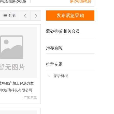
钻孔套料机
分子筛灌装机
混合机
辊压
台湾
香港
澳门
璃电视柜蒙砂机械
蒙砂机械概要
片台
下片台
玻璃雕刻机
刻绘机
磨砂


发布紧急采购
列表
强化玻璃设备
玻璃打孔机
玻璃丝印
蒙砂机械 相关会员
推荐新闻
推荐专题
蒙砂机械
玻璃生产加工解决方案
慧联玻璃科技有限公司
广东 东莞