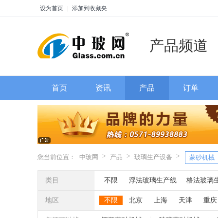
设为首页
|
添加到收藏夹
产品频道
首页
资讯
产品
订单
>
>
>
您当前位置：
中玻网
产品
玻璃生产设备
蒙砂机械
类目
不限
浮法玻璃生产线
格法玻璃
热熔炉
热弯炉
烤花炉
玻璃退
地区
不限
北京
上海
天津
重庆