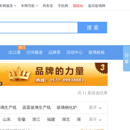
本网服务
本网导航
商务室
手机网
国际站
返回玻璃网
搜 索
出口通
沙河频道
品牌库
活动中心
玻璃检验
共
11
条筛选结果
玻璃生产线
器皿玻璃生产线
玻璃钢化炉
展开
干燥机
玻璃喷砂机
玻璃刻花机
抛光
山东
安徽
浙江
福建
湖北
湖
展开