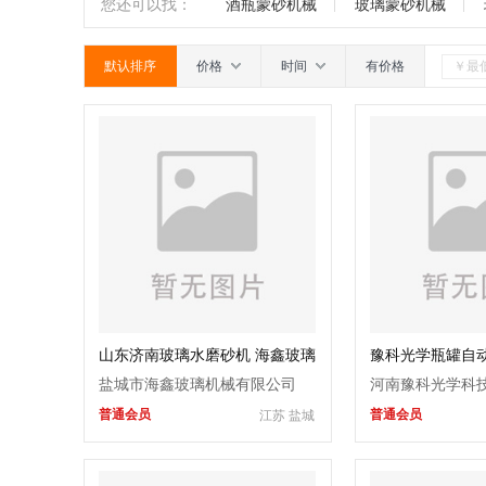
机
玻璃钻孔机
折弯机
成型机
南
广东
广西
江西
四川
您还可以找：
酒瓶蒙砂机械
玻璃蒙砂机械
机
行列机
玻璃印花设备
烤瓷板
默认排序
价格
时间
有价格
机
印花机
离心机
安瓿机
爆
机
二手玻璃机械
玻璃精雕机
钢
山东济南玻璃水磨砂机 海鑫玻璃
豫科光学瓶罐自
水磨砂生产线
盐城市海鑫玻璃机械有限公司
河南豫科光学科
普通会员
普通会员
江苏 盐城