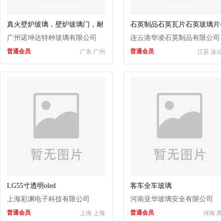
真火壁炉玻璃，壁炉玻璃门，耐
石英制品石英瓦片石英玻璃片
高温玻璃,柴火炉玻璃,肖特壁炉
弧形片深加工石英片石英舟片
广州诺坤达特种玻璃有限公司
连云港华凌石英制品有限公司
玻璃
普通会员
普通会员
广东 广州
江苏 连
LG55寸透明oled
客车全车玻璃
上海彩渊电子科技有限公司
河南亚华玻璃安全有限公司
普通会员
普通会员
上海 上海
河南 