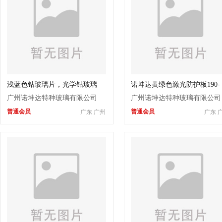
浅蓝色钴玻璃片，光学钴玻璃
诺坤达黄绿色激光防护板190-
片，蓝色观火镜，水泥厂用，诺
450&850-1100nm，防激光保
广州诺坤达特种玻璃有限公司
广州诺坤达特种玻璃有限公司
坤达
窗
普通会员
普通会员
广东 广州
广东 