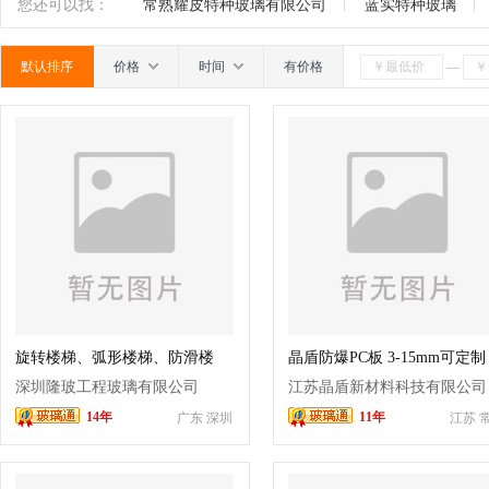
南
广东
广西
江西
四川
海南
贵州
您还可以找：
常熟耀皮特种玻璃有限公司
蓝实特种玻璃
默认排序
价格
时间
有价格
—
旋转楼梯、弧形楼梯、防滑楼
晶盾防爆PC板 3-15mm可定制
梯、玻璃楼梯、热弯玻璃、多曲
深圳隆玻工程玻璃有限公司
江苏晶盾新材料科技有限公司
玻璃、弯钢玻璃
14年
11年
广东 深圳
江苏 