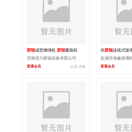
胶辊
成型缠绕机
胶辊
覆面机
供
胶辊
连续式玻
济南强力胶辊设备有限公司
盐城市海鑫玻璃
普通会员
普通会员
山东 济南