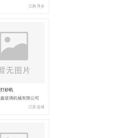
350/400/550/600/650/700/750/800/950/1150mm
江西 萍乡
弹力橡胶压棍皮棍规格型
齐全江西景德镇附近
璃打砂机
海鑫玻璃机械有限公司
江苏 盐城