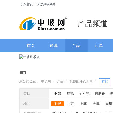
设为首页
|
添加到收藏夹
产品频道
首页
资讯
产品
订单
>
>
>
您当前位置：
中玻网
产品
机械配件及工具
胶辊
类目
不限
磨轮
金刚轮
树脂轮
轮
玻璃机械配件
花边钳
鸭嘴轮
地区
不限
北京
上海
天津
重庆