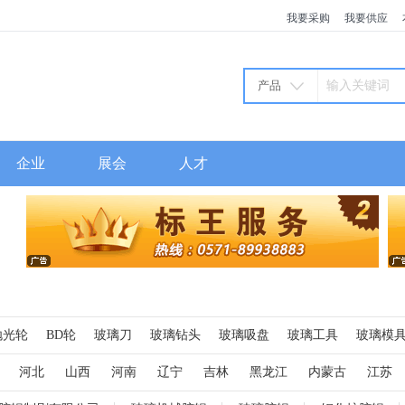
我要采购
我要供应
产品
企业
展会
人才
抛光轮
BD轮
玻璃刀
玻璃钻头
玻璃吸盘
玻璃工具
玻璃模
吸盘
金属网带
硅碳棒
高温轴承
石墨
毛刷
玻璃护角
河北
山西
河南
辽宁
吉林
黑龙江
内蒙古
江苏