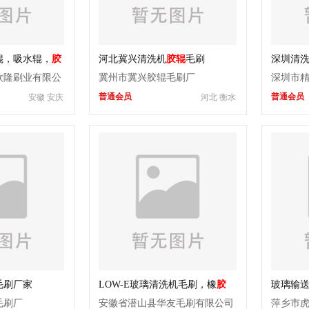
辊，吸水辊，
胶
河北冀兴清洗机
胶辊
毛刷
深圳清洗
水绵
欣隆刷业有限公
冀州市冀兴胶辊毛刷厂
深圳市
普通会员
普通会员
安徽 安庆
河北 衡水
毛刷厂家
LOW-E玻璃清洗机毛刷，橡
胶
玻璃输
辊
，吸水辊，布刷，铝座
橡胶托
毛刷厂
安徽省潜山县华友毛刷有限公司
萍乡市