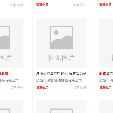
200/300/
普通会员
普通会员
河北 衡水
安徽 安庆
宽防摔
号尺寸
膜
胶辊
湖南长沙玻璃打砂机 海鑫实力品
胶辊
玻
牌
设备有限公司
盐城市海鑫玻璃机械有限公司
盐城市
普通会员
普通会员
江苏 苏州
江苏 盐城