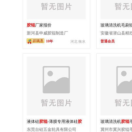
胶辊
厂家报价
玻璃清洗机毛刷
辊
新河县申威胶辊制造厂
安徽省潜山县精
10年
普通会员
河北 衡水
司
液体硅
胶辊
-薄膜专用液体硅
胶
玻璃清洗机
胶辊
辊
东莞台硅五金轮具有限公司
冀州市冀兴胶辊