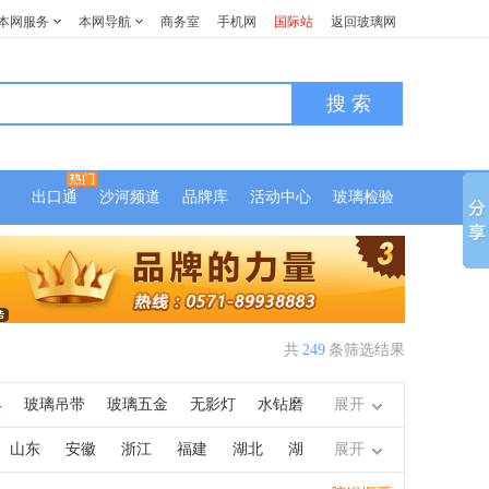
本网服务
本网导航
商务室
手机网
国际站
返回玻璃网
搜 索
出口通
沙河频道
品牌库
活动中心
玻璃检验
共
249
条筛选结果
具
玻璃吊带
玻璃五金
无影灯
水钻磨
展开
铝隔条
毛刷辊
切割刀轮
磨边机压板
山东
安徽
浙江
福建
湖北
湖
展开