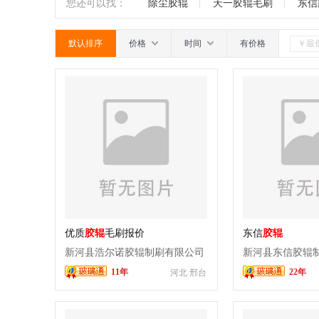
石英陶瓷辊
辊道绳
橡胶制品
南
广东
广西
江西
四川
您还可以找：
除尘胶辊
天一胶辊毛刷
东信
轮
胶辊
除膜轮
其它
默认排序
价格
时间
有价格
优质
胶辊
毛刷报价
东信
胶辊
新河县浩尔诺胶辊制刷有限公司
新河县东信胶辊
11年
22年
河北 邢台