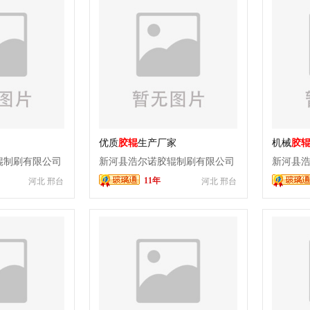
优质
胶辊
生产厂家
机械
胶
辊制刷有限公司
新河县浩尔诺胶辊制刷有限公司
新河县
11年
河北 邢台
河北 邢台