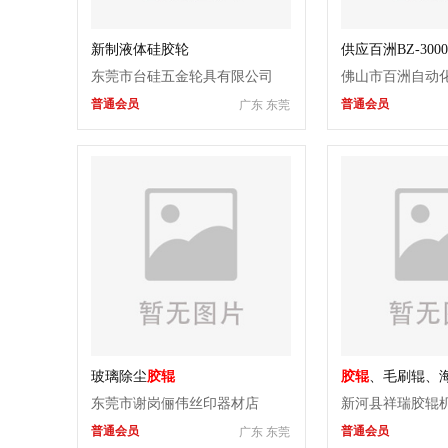
新制液体硅胶轮
供应百洲BZ-300
动喷砂机
东莞市台硅五金轮具有限公司
佛山市百洲自动
普通会员
普通会员
广东 东莞
玻璃除尘
胶辊
胶辊
、毛刷辊、
东莞市谢岗俪伟丝印器材店
新河县祥瑞胶辊
普通会员
普通会员
广东 东莞