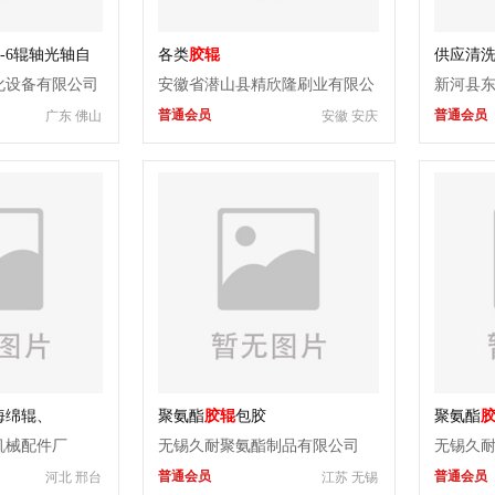
0-6辊轴光轴自
各类
胶辊
供应清
化设备有限公司
安徽省潜山县精欣隆刷业有限公
新河县
普通会员
普通会员
广东 佛山
安徽 安庆
司
海绵辊、
聚氨酯
胶辊
包胶
聚氨酯
机械配件厂
无锡久耐聚氨酯制品有限公司
无锡久
普通会员
普通会员
河北 邢台
江苏 无锡