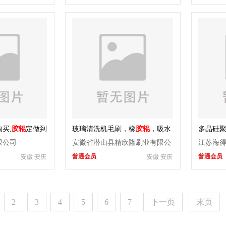
购买,
胶辊
定做到
玻璃清洗机毛刷，橡
胶辊
，吸水
多晶硅
辊，布刷，铝座
离件，
限公司
安徽省潜山县精欣隆刷业有限公
江苏海
普通会员
普通会员
安徽 安庆
安徽 安庆
司
2
3
4
5
6
7
下一页
末页