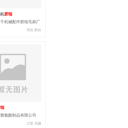
洗机
胶辊
东千机械配件胶辊毛刷厂
河北 邢台
胶辊
耐聚氨酯制品有限公司
江苏 无锡