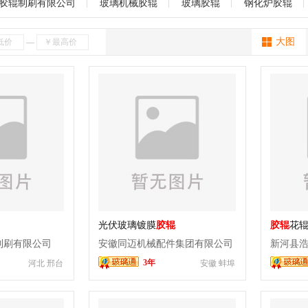
网版
电机
除尘器
搬运设备
配件玻璃
工具磨轮
切割台
海南
贵州
云南
西藏
陕西
甘肃
青海
宁夏
新疆
胶辊制刷有限公司
玻璃机械胶辊
玻璃胶辊
钢化炉胶辊
大图
—
光伏玻璃镀膜
胶辊
胶辊
花
制刷有限公司
安徽同迈机械配件集团有限公司
新河县
3年
河北 邢台
安徽 蚌埠