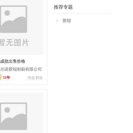
推荐专题
胶辊
辊
成批出售价格
浩尔诺胶辊制刷有限公司
11年
河北 邢台