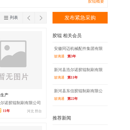
陶瓷辊
中空铝隔条
钢化炉轨道绳
羊毛
台湾
香港
澳门
胶辊概要


发布紧急采购
列表
胶辊 相关会员
安徽同迈机械配件集团有限
玻璃通
第3年
公司
新河县浩尔诺胶辊制刷有限
玻璃通
第11年
公司
新河县东信胶辊制刷有限公
辊生产
玻璃通
第22年
司
浩尔诺胶辊制刷有限公司
11年
河北 邢台
推荐新闻