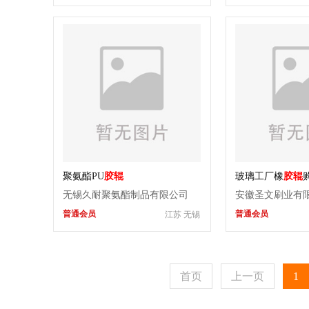
聚氨酯PU
胶辊
玻璃工厂橡
胶辊
安徽圣文毛刷厂
无锡久耐聚氨酯制品有限公司
安徽圣文刷业有
普通会员
普通会员
江苏 无锡
首页
上一页
1