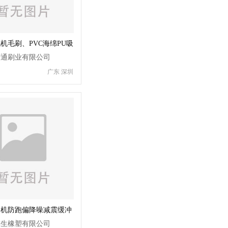
机毛刷、PVC海绵PU吸
精通刷业有限公司
广东 深圳
送机防跑偏降噪减震缓冲
辊生产厂家直销
虎生橡塑有限公司