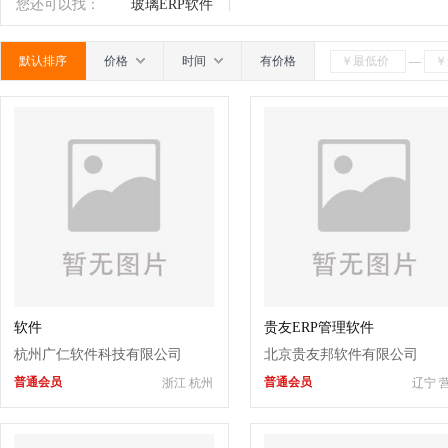
南
广东
广西
江西
四川
海南
贵州
您还可以找：
玻璃ERP软件
默认排序
价格
时间
有价格
—
软件
贵友ERP管理软件
杭州广仁软件科技有限公司
北京贵友邦软件有限公司
普通会员
普通会员
浙江 杭州
辽宁 