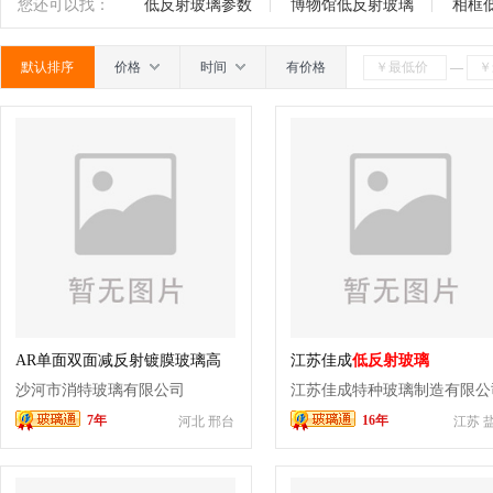
璃
抗反射玻璃
漫反射玻璃
无反射玻璃
减
南
广东
广西
江西
四川
海南
贵州
您还可以找：
低反射玻璃参数
博物馆低反射玻璃
相框
璃
台阶玻璃
中空百叶玻璃
调光玻璃
在线
默认排序
价格
时间
有价格
—
AR单面双面减反射镀膜玻璃高
江苏佳成
低反射玻璃
透玻璃
沙河市消特玻璃有限公司
江苏佳成特种玻璃制造有限公
7年
16年
河北 邢台
江苏 