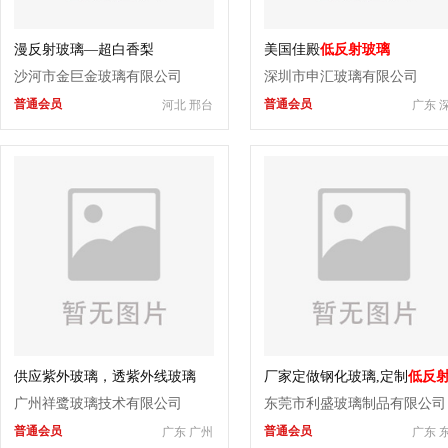
漫反射玻璃—超白香梨
美国佳殿
低反射玻璃
沙河市金巨金玻璃有限公司
深圳市申汇玻璃有限公司
普通会员
普通会员
河北 邢台
广东 
供应紫外玻璃，透紫外线玻璃
厂家定做钢化玻璃,定制
低反
璃
专业加工
广州祥鹭玻璃技术有限公司
东莞市利盛玻璃制品有限公司
普通会员
普通会员
广东 广州
广东 