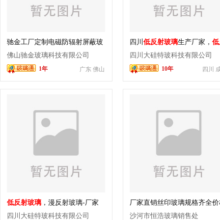
驰金工厂定制电磁防辐射屏蔽玻
四川
低反射玻璃
生产厂家，
低
璃
射玻璃
价格
佛山驰金玻璃科技有限公司
四川大硅特玻科技有限公司
1年
10年
广东 佛山
四川 
低反射玻璃
，漫反射玻璃-厂家
厂家直销丝印玻璃规格齐全价
直销
美丽
四川大硅特玻科技有限公司
沙河市恒浩玻璃销售处