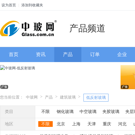
设为首页
|
添加到收藏夹
产品频道
首页
资讯
产品
订单
企业
>
>
>
您当前位置：
中玻网
产品
建筑玻璃
低反射玻璃
类目
不限
钢化玻璃
中空玻璃
夹胶玻璃
夹层
低反射玻璃
单向透视玻璃
纳米玻璃
电梯
地区
不限
北京
上海
天津
重庆
河北