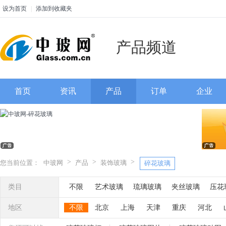
设为首页
|
添加到收藏夹
产品频道
首页
资讯
产品
订单
企业
>
>
>
您当前位置：
中玻网
产品
装饰玻璃
碎花玻璃
类目
不限
艺术玻璃
琉璃玻璃
夹丝玻璃
压花
彩晶玻璃
聚晶玻璃
喷砂玻璃
烤花玻璃
地区
不限
北京
上海
天津
重庆
河北