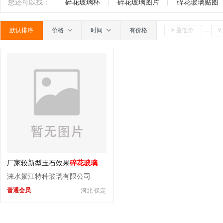
玻璃
玻璃隔断
玉砂玻璃
有色镜
玻璃拼镜
南
广东
广西
江西
四川
海南
贵州
您还可以找：
碎花玻璃杯
碎花玻璃图片
碎花玻璃贴图
嵌宝石
碎花玻璃
玉石玻璃
玻璃贴片
靓彩
默认排序
价格
时间
有价格
—
玻璃
仿古玻璃
其它
厂家较新型玉石效果
碎花玻璃
涞水景江特种玻璃有限公司
普通会员
河北 保定