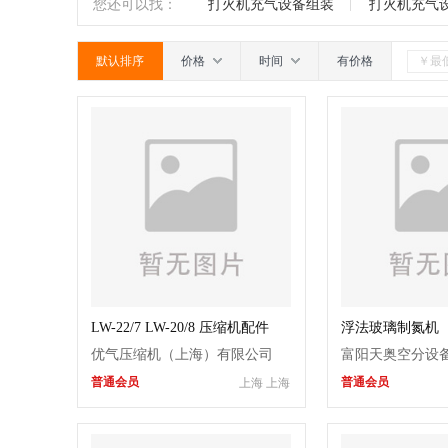
机
玻璃钻孔机
折弯机
成型机
南
广东
广西
江西
四川
您还可以找：
打火机充气设备组装
打火机充气
机
行列机
玻璃印花设备
烤瓷板
乳白瓶充气设备规格
默认排序
价格
时间
有价格
机
印花机
离心机
安瓿机
爆
机
二手玻璃机械
玻璃精雕机
钢
LW-22/7 LW-20/8 压缩机配件
浮法玻璃制氮机
优气压缩机（上海）有限公司
富阳天奥空分设
普通会员
普通会员
上海 上海