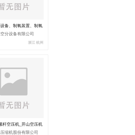
氧设备、制氧装置、制氧
气设备
明空分设备有限公司
浙江 杭州
螺杆空压机_开山空压机
孔钻-湖南久鼎节能
山压缩机股份有限公司