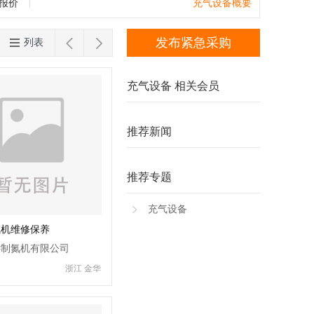
钻孔套料机
分子筛灌装机
混合机
辊压
台湾
香港
澳门
报价
充气设备概要
片台
下片台
玻璃雕刻机
刻绘机
磨砂


发布紧急采购
列表
强化玻璃设备
玻璃打孔机
玻璃丝印
充气设备 相关会员
推荐新闻
推荐专题
充气设备
氮机维修保养
远制氮机有限公司
浙江 金华