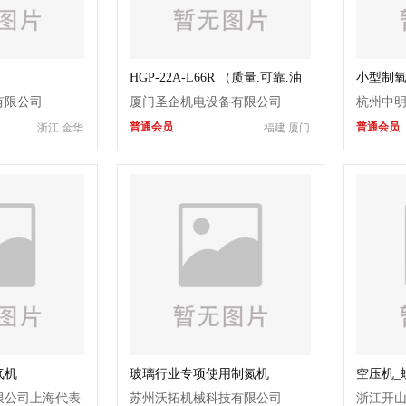
HGP-22A-L66R （质量.可靠.油
小型制
泵）
机、氧
有限公司
厦门圣企机电设备有限公司
杭州中
普通会员
普通会员
浙江 金华
福建 厦门
气机
玻璃行业专项使用制氮机
空压机_
_开山潜
限公司上海代表
苏州沃拓机械科技有限公司
浙江开