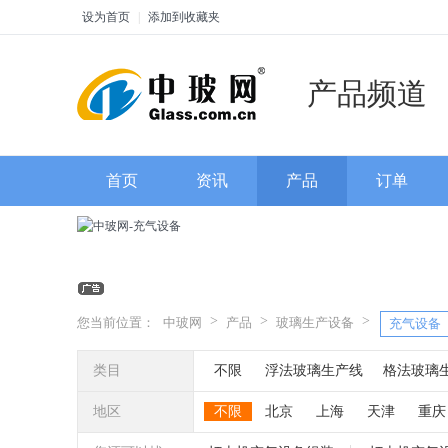
设为首页
|
添加到收藏夹
产品频道
首页
资讯
产品
订单
>
>
>
您当前位置：
中玻网
产品
玻璃生产设备
充气设备
类目
不限
浮法玻璃生产线
格法玻璃
热熔炉
热弯炉
烤花炉
玻璃退
地区
不限
北京
上海
天津
重庆