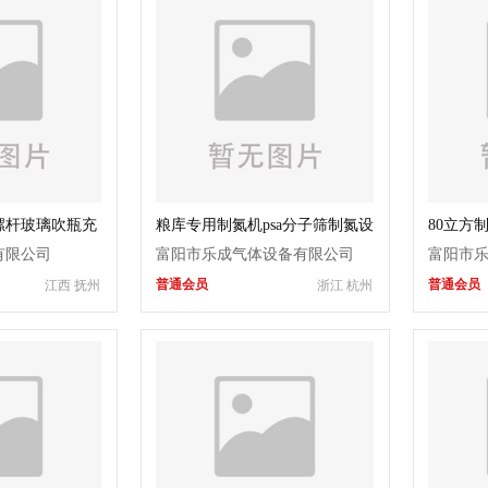
螺杆玻璃吹瓶充
粮库专用制氮机psa分子筛制氮设
80立方
备
备
有限公司
富阳市乐成气体设备有限公司
富阳市
普通会员
普通会员
江西 抚州
浙江 杭州