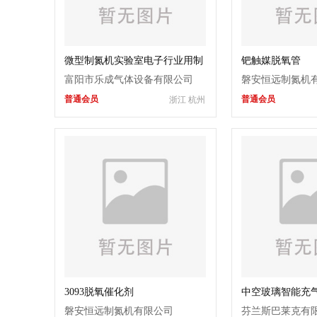
微型制氮机实验室电子行业用制
钯触媒脱氧管
氮设备
富阳市乐成气体设备有限公司
磐安恒远制氮机
普通会员
普通会员
浙江 杭州
3093脱氧催化剂
中空玻璃智能充
磐安恒远制氮机有限公司
芬兰斯巴莱克有