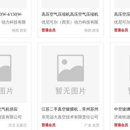
W-4/150|W-
高压空气压缩机高压空气压缩机
高压空压机
VF-3/60|VF-3/150|VF-3/250
）动力科技有限
优尼可尔（西安）动力科技有限
优尼可
普通会员
普通会员
陕西 西安
陕西 西安
公司
公司
充气机供应
江苏二手真空镀膜机，常州苏州
中空玻
无锡二手真空镀膜机出售
制造有限公司
东莞远大真空技术有限责任公司
济南铨
普通会员
普通会员
河北 石家庄
广东 东莞