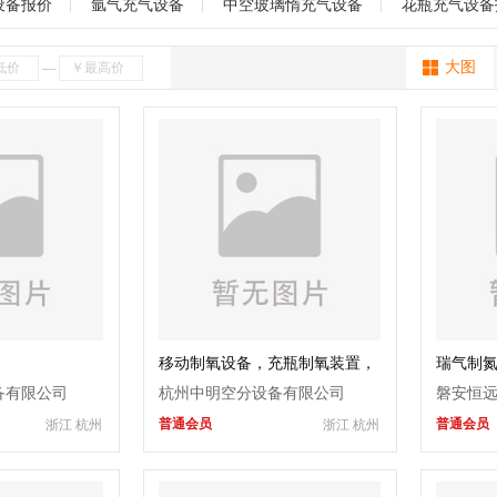
制瓶机
丝网印刷机
充气设备
陶瓷焊补
玻璃机械
热压机
海南
贵州
云南
西藏
陕西
甘肃
青海
宁夏
新疆
设备报价
氩气充气设备
中空玻璃惰充气设备
花瓶充气设备
设备
层压机
强化炉
写真机
喷绘机
玻璃压机
吹瓶机
上
大图
—
口机
蒙砂机械
均质炉
浮法玻璃设备
打砂机
倒角机
喷漆机
化设备
中空玻璃设备
玻璃水刀
其它
移动制氧设备，充瓶制氧装置，
瑞气制
空分制氧设备
备有限公司
杭州中明空分设备有限公司
磐安恒
普通会员
普通会员
浙江 杭州
浙江 杭州