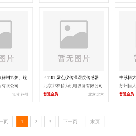
分解制氢炉、镍
F 1101 露点仪传温湿度传感器
中苏恒大H
工业制
备有限公司
北京都林精为机电设备有限公司
苏州恒
普通会员
普通会员
江苏 苏州
北京 北京
一页
1
2
3
下一页
末页