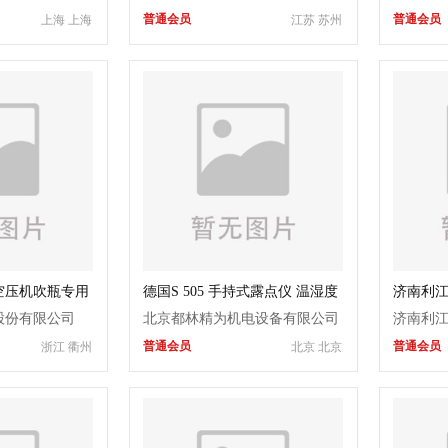
普通会员
普通会员
上海 上海
江苏 苏州
空压机吹瓶专用
德国S 505 手持式露点仪 温湿度
济南利
机
传感器
线
股份有限公司
北京都林精为机电设备有限公司
济南利
普通会员
普通会员
浙江 衢州
北京 北京