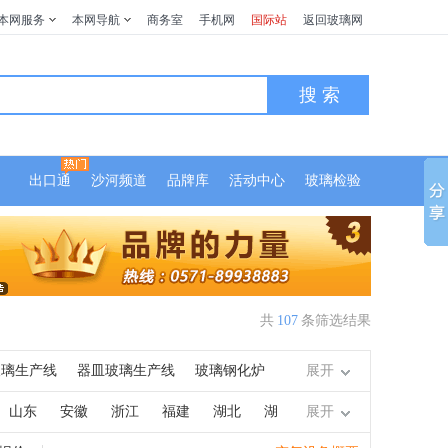
本网服务
本网导航
商务室
手机网
国际站
返回玻璃网
搜 索
出口通
沙河频道
品牌库
活动中心
玻璃检验
共
107
条筛选结果
玻璃生产线
器皿玻璃生产线
玻璃钢化炉
展开
干燥机
玻璃喷砂机
玻璃刻花机
抛光
山东
安徽
浙江
福建
湖北
湖
展开