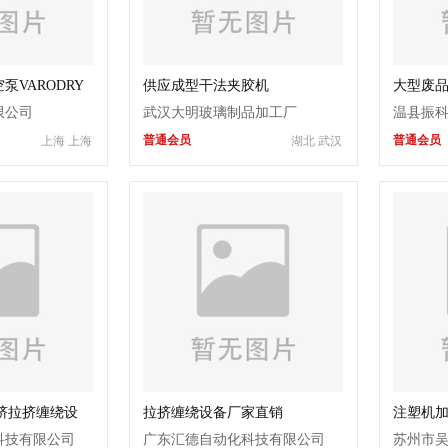
VARODRY
供应成型干法夹胶机
大型废品
压打包
限公司
武汉大明玻璃制品加工厂
温县振
普通会员
普通会员
上海 上海
湖北 武汉
钢挤拉挤缠绕设
拉挤缠绕设备厂家直销
注塑机
保温罩 
科技有限公司
广东汇德自动化科技有限公司
苏州市