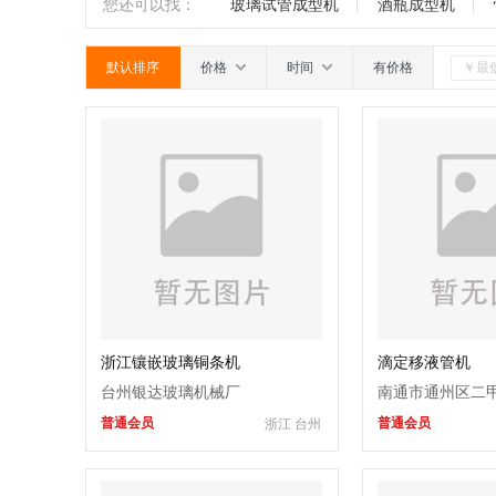
机
玻璃钻孔机
折弯机
成型机
南
广东
广西
江西
四川
您还可以找：
玻璃试管成型机
酒瓶成型机
机
行列机
玻璃印花设备
烤瓷板
默认排序
价格
时间
有价格
机
印花机
离心机
安瓿机
爆
机
二手玻璃机械
玻璃精雕机
钢
浙江镶嵌玻璃铜条机
滴定移液管机
台州银达玻璃机械厂
南通市通州区二
普通会员
普通会员
浙江 台州
制造厂