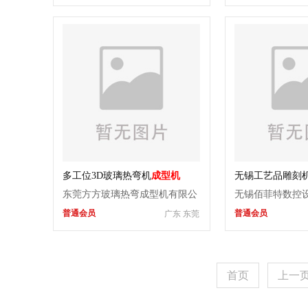
多工位3D玻璃热弯机
成型机
无锡工艺品雕刻
东莞方方玻璃热弯成型机有限公
无锡佰菲特数控
普通会员
普通会员
广东 东莞
司
首页
上一