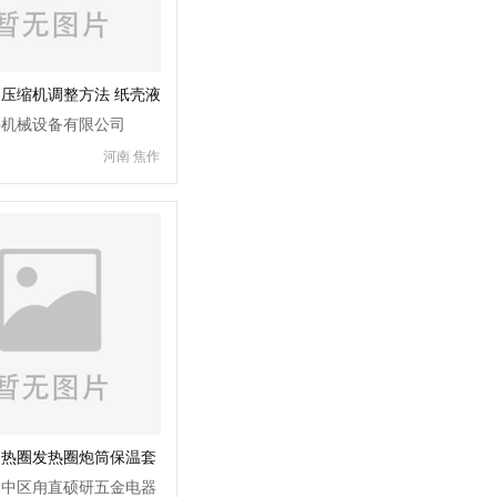
压缩机调整方法 纸壳液
机设备
科机械设备有限公司
河南 焦作
加热圈发热圈炮筒保温套
管道阀门可拆卸保温棉
吴中区甪直硕研五金电器