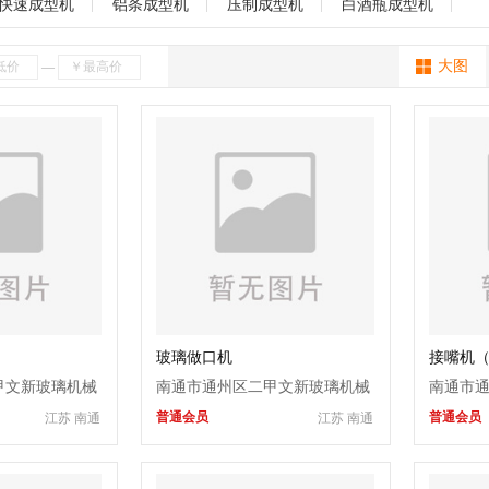
制瓶机
丝网印刷机
充气设备
陶瓷焊补
玻璃机械
热压机
海南
贵州
云南
西藏
陕西
甘肃
青海
宁夏
新疆
快速成型机
铝条成型机
压制成型机
白酒瓶成型机
设备
层压机
强化炉
写真机
喷绘机
玻璃压机
吹瓶机
上
大图
—
口机
蒙砂机械
均质炉
浮法玻璃设备
打砂机
倒角机
喷漆机
化设备
中空玻璃设备
玻璃水刀
其它
玻璃做口机
接嘴机
甲文新玻璃机械
南通市通州区二甲文新玻璃机械
南通市
普通会员
普通会员
江苏 南通
江苏 南通
制造厂
制造厂