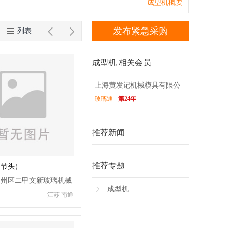
钻孔套料机
分子筛灌装机
混合机
辊压
台湾
香港
澳门
成型机概要
片台
下片台
玻璃雕刻机
刻绘机
磨砂


发布紧急采购
列表
强化玻璃设备
玻璃打孔机
玻璃丝印
成型机 相关会员
上海黄发记机械模具有限公
玻璃通
第24年
司
推荐新闻
推荐专题
（节头）
通州区二甲文新玻璃机械
成型机
江苏 南通