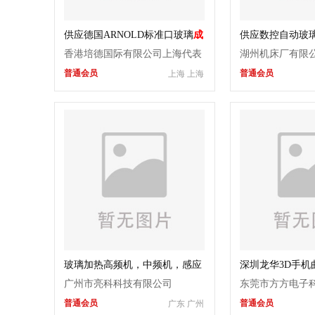
供应德国ARNOLD标准口玻璃
成
供应数控自动玻
型机
床
香港培德国际有限公司上海代表
湖州机床厂有限
普通会员
普通会员
上海 上海
处
玻璃加热高频机，中频机，感应
深圳龙华3D手机
加热设备，
广州市亮科科技有限公司
东莞市方方电子
普通会员
普通会员
广东 广州