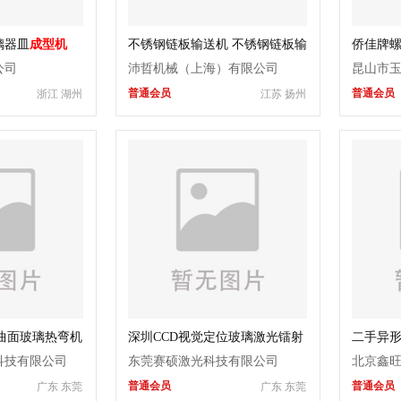
璃器皿
成型机
不锈钢链板输送机 不锈钢链板输
侨佳牌
送机成批出售
机
公司
沛哲机械（上海）有限公司
昆山市
普通会员
普通会员
浙江 湖州
江苏 扬州
行
曲面玻璃热弯机
深圳CCD视觉定位玻璃激光镭射
二手异
雕刻机
科技有限公司
东莞赛硕激光科技有限公司
北京鑫
普通会员
普通会员
广东 东莞
广东 东莞