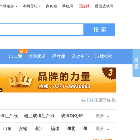
本网服务
本网导航
商务室
手机网
国际站
返回玻璃网
搜 索
出口通
沙河频道
品牌库
活动中心
玻璃检验
共
134
条筛选结果
玻璃生产线
器皿玻璃生产线
玻璃钢化炉
展开
干燥机
玻璃喷砂机
玻璃刻花机
抛光
山东
安徽
浙江
福建
湖北
湖
展开