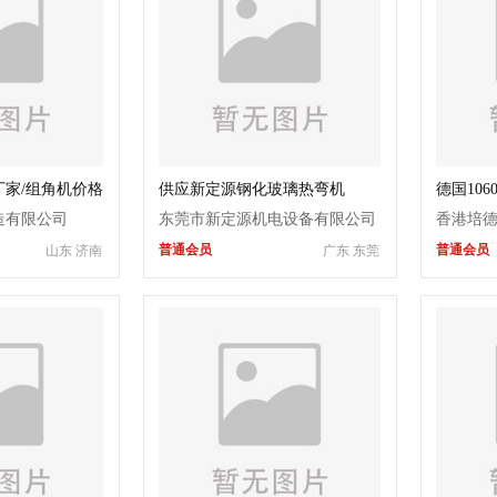
家/组角机价格
供应新定源钢化玻璃热弯机
德国106
工车床
造有限公司
东莞市新定源机电设备有限公司
香港培
普通会员
普通会员
山东 济南
广东 东莞
处