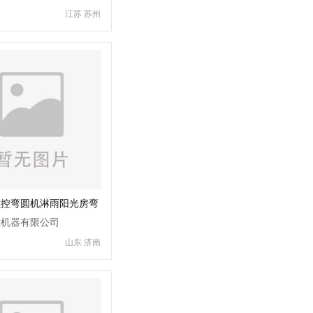
江苏 苏州
数控弯圆机淋雨阳光房弯
众机器有限公司
山东 济南