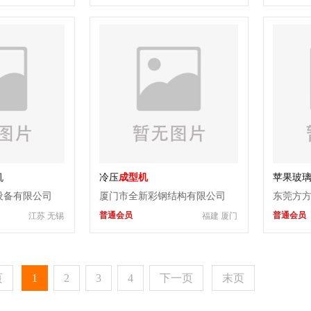
机
冷压
成型机
苹果玻
设备有限公司
厦门市全新彩钢结构有限公司
东莞方
普通会员
普通会员
江苏 无锡
福建 厦门
司
页
1
2
3
4
下一页
末页