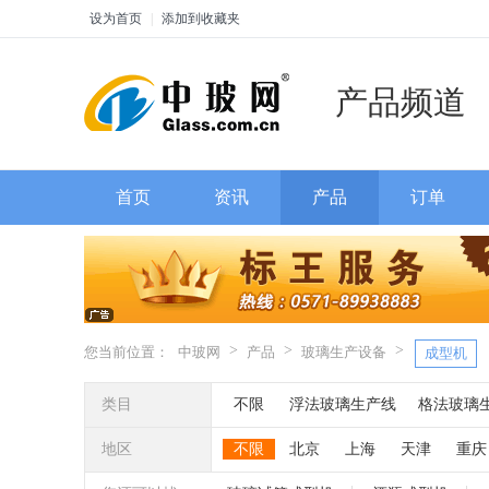
设为首页
|
添加到收藏夹
产品频道
首页
资讯
产品
订单
>
>
>
您当前位置：
中玻网
产品
玻璃生产设备
成型机
类目
不限
浮法玻璃生产线
格法玻璃
热熔炉
热弯炉
烤花炉
玻璃退
地区
不限
北京
上海
天津
重庆