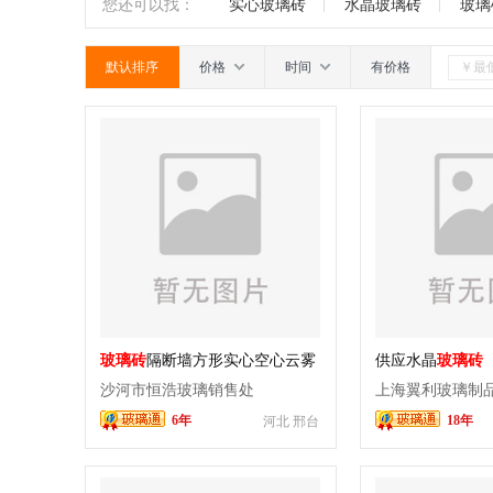
玻璃
玻璃隔断
玉砂玻璃
有色镜
南
广东
广西
江西
四川
您还可以找：
实心玻璃砖
水晶玻璃砖
玻璃
嵌宝石
碎花玻璃
玉石玻璃
玻璃
默认排序
价格
时间
有价格
玻璃
仿古玻璃
其它
玻璃砖
隔断墙方形实心空心云雾
供应水晶
玻璃砖
砖热熔幕墙
沙河市恒浩玻璃销售处
上海翼利玻璃制
6年
18年
河北 邢台