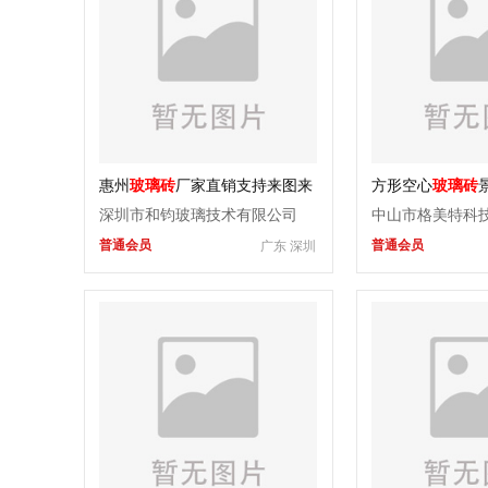
惠州
玻璃砖
厂家直销支持来图来
方形空心
玻璃砖
样定制
断磨砂家用餐厅
深圳市和钧玻璃技术有限公司
中山市格美特科
普通会员
普通会员
广东 深圳