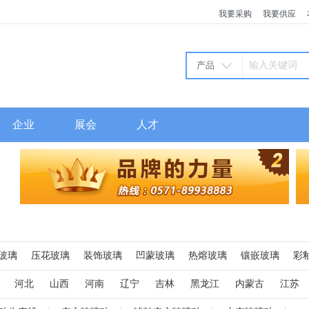
我要采购
我要供应
产品
企业
展会
人才
玻璃
压花玻璃
装饰玻璃
凹蒙玻璃
热熔玻璃
镶嵌玻璃
彩
烤花玻璃
蒙砂玻璃
玻璃马赛克
强化玻璃
水晶
玻璃砖
玻
河北
山西
河南
辽宁
吉林
黑龙江
内蒙古
江苏