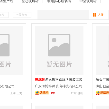
玻璃拼镜
背景墙玻璃
工艺玻璃
烤漆玻璃
刻花玻璃
冰花
海南
贵州
云南
西藏
陕西
甘肃
青海
宁夏
新疆
砖生产线
空心玻璃砖
琥珀实心玻璃砖
中空玻璃砖
贴片
靓彩玻璃
仿古镜
水晶冰雕玻璃
办公隔断
教堂玻璃
大图
—
玻璃砖
怎么选不踩坑？家装工装
源头厂
装饰
玻璃砖
采购选型报价验收攻
晶装饰
品有限公司
广东海博特种玻璃科技有限公司
佛山驰
略
1年
上海 上海
广东 佛山