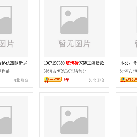
价格优惠隔断屏
190?190?80
玻璃砖
家装工装爆款
本公司
顾客来
销售处
沙河市恒浩玻璃销售处
沙河市
6年
河北 邢台
河北 邢台