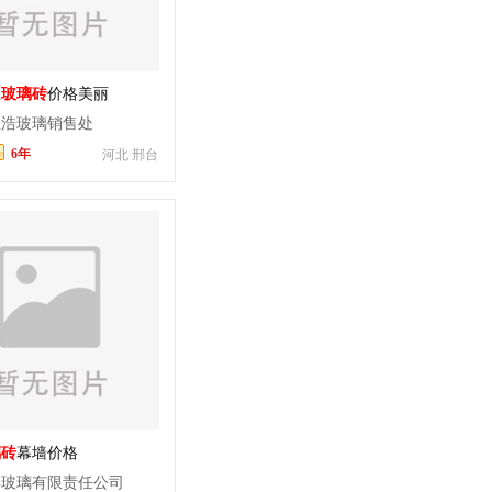
应
玻璃砖
价格美丽
恒浩玻璃销售处
6年
河北 邢台
璃砖
幕墙价格
丰玻璃有限责任公司