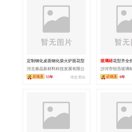
定制钢化桌面钢化柴火炉面花型
玻璃砖
花型齐全
定制尺寸定制
风阳台
河北睿晶新材料科技发展有限公
沙河市恒浩玻璃
15年
6年
河北 邢台
司