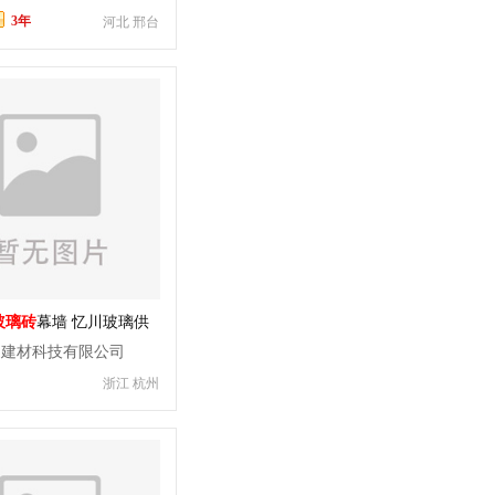
3年
河北 邢台
玻璃砖
幕墙 忆川玻璃供
川建材科技有限公司
浙江 杭州