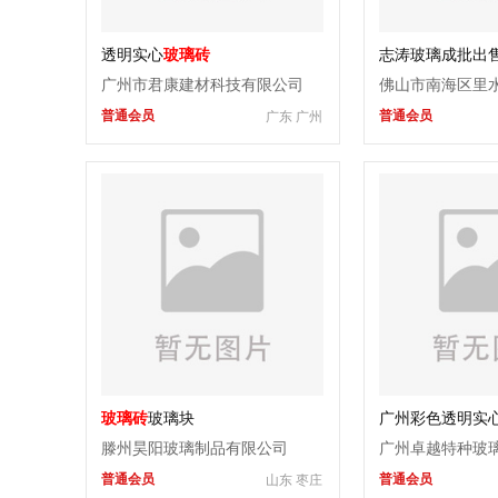
透明实心
玻璃砖
志涛玻璃成批出
风隔断
广州市君康建材科技有限公司
佛山市南海区里
普通会员
普通会员
广东 广州
厂
玻璃砖
玻璃块
广州彩色透明实
滕州昊阳玻璃制品有限公司
广州卓越特种玻
普通会员
普通会员
山东 枣庄