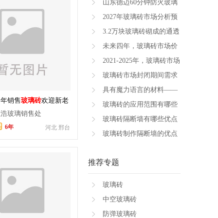
山东德迈60分钟防火玻璃
砖
2027年玻璃砖市场分析预
测
3.2万块玻璃砖砌成的通透
幕墙营造前厅视觉焦点
未来四年，玻璃砖市场价
值将超699亿美元
2021-2025年，玻璃砖市场
将增长3.7412亿美元
玻璃砖市场封闭期间需求
波动，未来几年复合增长
具有魔力语言的材料——
常年销售
玻璃砖
欢迎新老
率超过7.4%
玻璃砖
玻璃砖的应用范围有哪些
电咨询
恒浩玻璃销售处
玻璃砖通常是怎么制造的
玻璃砖隔断墙有哪些优点
6年
河北 邢台
玻璃砖隔断墙有哪些应用
玻璃砖制作隔断墙的优点
玻璃隔断移门的安装方法
推荐专题
玻璃砖
中空玻璃砖
防弹玻璃砖