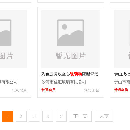
彩色云雾纹空心
玻璃砖
隔断背景
佛山成
墙客厅玄关墙卫生间隔墙
璃有限公司
沙河市佳汇玻璃有限公司
佛山市
普通会员
普通会员
北京 北京
河北 邢台
厂
1
2
3
4
5
下一页
末页