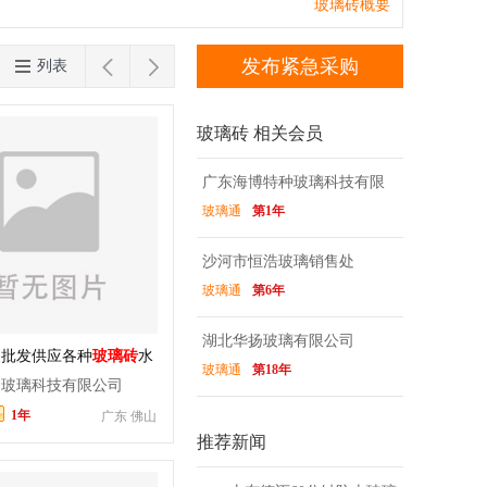
玻璃
肌理玻璃
烧铸玻璃
雕刻玻璃
镶
台湾
香港
澳门
玻璃砖概要
变色玻璃
移门玻璃
橱柜玻璃
酒店装饰


发布紧急采购
列表
玻璃砖 相关会员
广东海博特种玻璃科技有限
玻璃通
第1年
公司
沙河市恒浩玻璃销售处
玻璃通
第6年
湖北华扬玻璃有限公司
家批发供应各种
玻璃砖
水
玻璃通
第18年
玻璃
金玻璃科技有限公司
1年
广东 佛山
推荐新闻