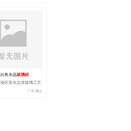
批出售水晶
玻璃砖
南海区里水志涛玻璃工艺
广东 佛山