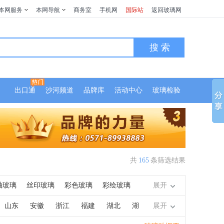
本网服务
本网导航
商务室
手机网
国际站
返回玻璃网
搜 索
出口通
沙河频道
品牌库
活动中心
玻璃检验
共
165
条筛选结果
釉玻璃
丝印玻璃
彩色玻璃
彩绘玻璃
展开
璃移门
智能调光玻璃
玻璃护角
电脑刻花
山东
安徽
浙江
福建
湖北
湖
展开