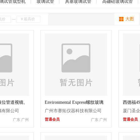
海南
贵州
云南
西藏
陕西
甘肃
青海
宁夏
新疆
璃试管成型机
玻璃试管
具塞玻璃试管
高硼硅玻璃试管
大图
—
液位管道视镜、
Environmental Express螺纹玻璃
西德福4SH
障
消解管
1900软
璃有限公司
广州市赛拓仪器科技有限公司
厦门圣
普通会员
普通会员
广东 广州
广东 广州