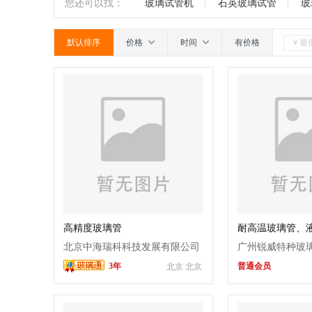
南
广东
广西
江西
四川
您还可以找：
玻璃试管机
石英玻璃试管
玻
默认排序
价格
时间
有价格
高精度玻璃管
耐高温玻璃管、
专业专注品质保
北京中海瑞科科技发展有限公司
广州锐威特种玻
3年
普通会员
北京 北京