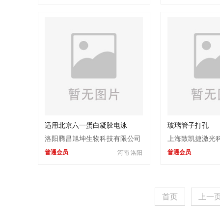
适用北京六一蛋白凝胶电泳
玻璃管子打孔
DYCZ-25D平板制胶板
洛阳腾昌旭坤生物科技有限公司
上海致凯捷激光
普通会员
普通会员
河南 洛阳
首页
上一