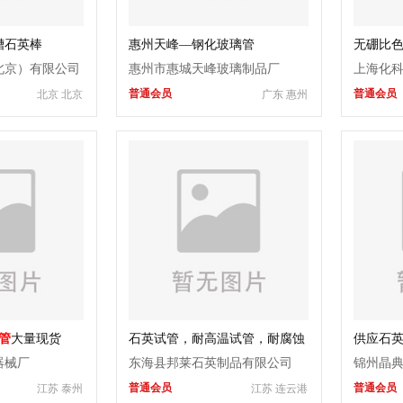
槽石英棒
惠州天峰—钢化玻璃管
无硼比
北京）有限公司
惠州市惠城天峰玻璃制品厂
上海化
普通会员
普通会员
北京 北京
广东 惠州
管
大量现货
石英试管，耐高温试管，耐腐蚀
供应石
试管
器械厂
东海县邦莱石英制品有限公司
锦州晶
普通会员
普通会员
江苏 泰州
江苏 连云港