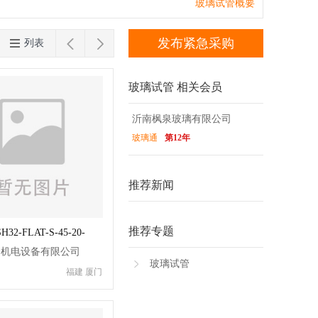
台湾
香港
澳门
玻璃试管概要


发布紧急采购
列表
玻璃试管 相关会员
沂南枫泉玻璃有限公司
玻璃通
第12年
推荐新闻
推荐专题
32-FLAT-S-45-20-
管
企机电设备有限公司
玻璃试管
福建 厦门