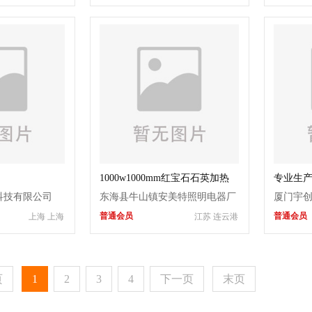
1000w1000mm红宝石石英加热
专业生
管-【厂家安美特】
科技有限公司
东海县牛山镇安美特照明电器厂
厦门宇
普通会员
普通会员
上海 上海
江苏 连云港
页
1
2
3
4
下一页
末页