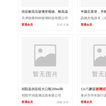
供应耐高压玻璃管视镜、耐高温
半圆石英管，开
玻璃管
天津锦泰特种玻璃科技有限公司
晶驰光电技术（
普通会员
普通会员
天津 天津
祁阳县供应棕大口瓶500ml和
12x75蘑菇
玻璃试
100ml
祁阳宇润玻璃仪器有限公司
泰兴市华丰医疗
普通会员
普通会员
湖南 永州