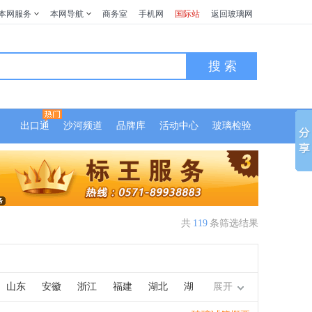
本网服务
本网导航
商务室
手机网
国际站
返回玻璃网
搜 索
出口通
沙河频道
品牌库
活动中心
玻璃检验
共
119
条筛选结果
山东
安徽
浙江
福建
湖北
湖
展开