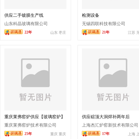
供应二手镀膜生产线
检测设备
山东科晶玻璃有限公司
无锡四联科技有限公司
22年
21年
山东 枣庄
江苏 
重庆莱弗窑炉供应【玻璃窑炉】
供应碹顶大洞焊补两年后
附属设备
重庆莱弗窑炉技术有限公司
上海杰汇炉窑新技术有限公司
25年
17年
重庆 重庆
上海 