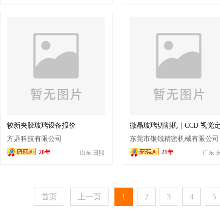
较新夹胶玻璃设备报价
微晶玻璃切割机｜CCD 视觉
无崩边 高精度数控切割设备
方鼎科技有限公司
东莞市银锐精密机械有限公司
20年
21年
山东 日照
广东 
首页
上一页
1
2
3
4
5