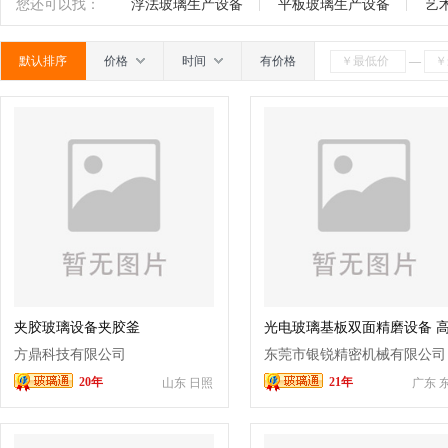
机
玻璃钻孔机
折弯机
成型机
制瓶机
南
广东
广西
江西
四川
海南
贵州
您还可以找：
浮法玻璃生产设备
平板玻璃生产设备
艺
机
行列机
玻璃印花设备
烤瓷板设备
层压
默认排序
价格
时间
有价格
—
机
印花机
离心机
安瓿机
爆口机
蒙砂
机
二手玻璃机械
玻璃精雕机
钢化设备
中
夹胶玻璃设备夹胶釜
光电玻璃基板双面精磨设备 
密玻璃晶圆双面研磨机 TGV 
方鼎科技有限公司
东莞市银锐精密机械有限公司
板平面研磨设备
20年
21年
山东 日照
广东 