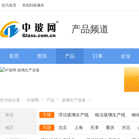
设为首页
|
添加到收藏夹
产品频道
首页
资讯
产品
订单
企业
>
>
>
您当前位置：
中玻网
产品
玻璃生产设备
类目
不限
浮法玻璃生产线
格法玻璃生产线
钢
热熔炉
热弯炉
烤花炉
玻璃退火炉
玻璃
地区
不限
北京
上海
天津
重庆
河北