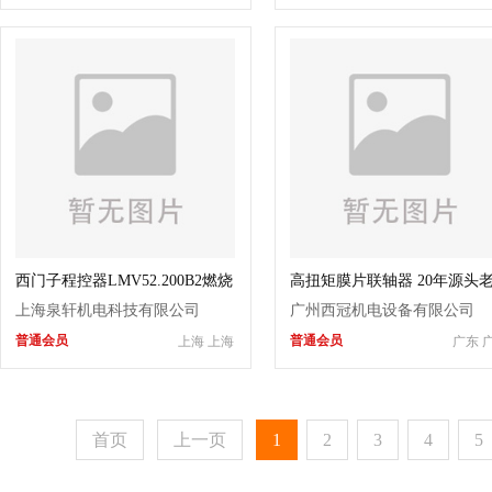
西门子程控器LMV52.200B2燃烧
高扭矩膜片联轴器 20年源头
控制器
零背隙免维护 适配冶金矿山
上海泉轩机电科技有限公司
广州西冠机电设备有限公司
机数控机床传动
普通会员
普通会员
上海 上海
广东 
首页
上一页
1
2
3
4
5