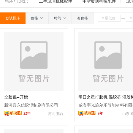
石英陶瓷辊
辊道绳
橡胶制品
网版
电机
南
广东
广西
江西
四川
海南
贵州
您还可以找：
二手玻璃机械配件
中空玻璃机械配件
玻
轮
胶辊
除膜轮
其它
默认排序
价格
时间
有价格
—
全胶辊--开槽
明日之星打胶机 混胶芯 混胶
中空玻璃配件
新河县东信胶辊制刷有限公司
威海宇光施尔乐节能材料有限
22年
9年
河北 邢台
山东 
司