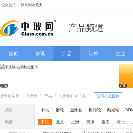
设为首页
|
添加到收藏夹
产品频道
首页
资讯
产品
订单
企业
>
>
>
您当前位置：
中玻网
产品
机械配件及工具
玻璃机械配件
类目
不限
磨轮
金刚轮
树脂轮
抛光轮
BD
轮
玻璃机械配件
花边钳
鸭嘴轮
吸盘
地区
不限
北京
上海
天津
重庆
河北