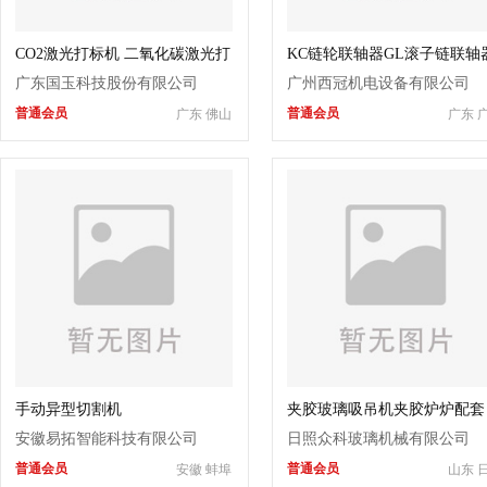
CO2激光打标机 二氧化碳激光打
KC链轮联轴器GL滚子链联轴
标机
厂家替代进口 高承载长寿命
广东国玉科技股份有限公司
广州西冠机电设备有限公司
连接器
普通会员
普通会员
广东 佛山
广东 
手动异型切割机
夹胶玻璃吸吊机夹胶炉炉配套
安徽易拓智能科技有限公司
日照众科玻璃机械有限公司
普通会员
普通会员
安徽 蚌埠
山东 