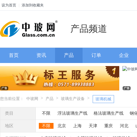
设为首页
|
添加到收藏夹
产品频道
首页
资讯
产品
订单
企业
>
>
>
您当前位置：
中玻网
产品
玻璃生产设备
玻璃机械
类目
不限
浮法玻璃生产线
格法玻璃生产线
钢
热熔炉
热弯炉
烤花炉
玻璃退火炉
玻璃
地区
不限
北京
上海
天津
重庆
河北