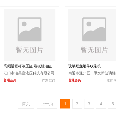
高频活塞杆液压缸 卷板机油缸
玻璃烟丝烟斗吹泡机
双出轴HOB重型油缸
江门市油美嘉液压科技有限公司
南通市通州区二甲文新玻璃机
普通会员
普通会员
广东 江门
江苏 
制造厂
首页
上一页
1
2
3
4
5