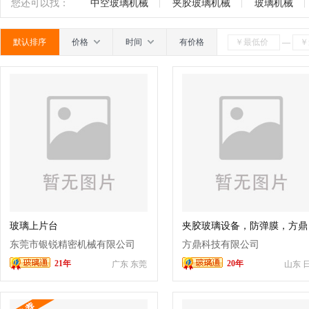
机
玻璃钻孔机
折弯机
成型机
制瓶机
南
广东
广西
江西
四川
海南
贵州
您还可以找：
中空玻璃机械
夹胶玻璃机械
玻璃机械
机
行列机
玻璃印花设备
烤瓷板设备
层压
默认排序
价格
时间
有价格
—
机
印花机
离心机
安瓿机
爆口机
蒙砂
机
二手玻璃机械
玻璃精雕机
钢化设备
中
玻璃上片台
夹胶玻璃设备，防弹膜，方鼎
牌，
东莞市银锐精密机械有限公司
方鼎科技有限公司
21年
20年
广东 东莞
山东 