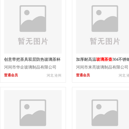
创意带把茶具双层防热玻璃茶杯
加厚耐高温
玻璃茶壶
304不锈
耐热玻璃茶具
茶漏茶水分离泡茶壶功夫茶具
河间市华企玻璃制品有限公司
河间市来亮玻璃制品有限公司
壶养生壶办公室家用茶具
普通会员
普通会员
河北 沧州
河北 