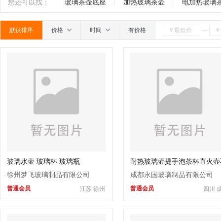
玻璃珠
圣诞挂件
水晶挂件
玻璃饰品
玻
南
广东
广西
江西
四川
海南
贵州
您还可以找：
玻璃茶壶底座
加热玻璃茶壶
电加热玻璃
瓶
包装托盘
其它
默认排序
价格
时间
有价格
—
玻璃水壶 玻璃杯 玻璃瓶
耐热玻璃壶提手泡茶杯直火壶
锈钢手柄电陶炉天然气烧水壶
徐州梦飞玻璃制品有限公司
成都永国玻璃制品有限公司
普通会员
普通会员
江苏 徐州
四川 