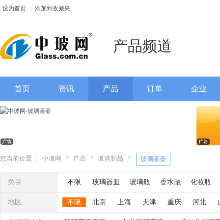
设为首页
|
添加到收藏夹
产品频道
首页
资讯
产品
订单
企业
>
>
>
您当前位置：
中玻网
产品
玻璃制品
玻璃茶壶
类目
不限
玻璃器皿
玻璃瓶
香水瓶
化妆瓶
玻璃灯罩
玻璃管
玻璃灯具
玻璃制品
玻
地区
不限
北京
上海
天津
重庆
河北