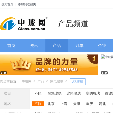
设为首页
|
添加到收藏夹
产品频道
首页
资讯
产品
订单
企业
>
>
>
您当前位置：
中玻网
产品
家电玻璃
AR玻璃
类目
不限
耐热玻璃
冰箱玻璃
空调玻璃
微波
智能调光玻璃
液晶玻璃
光电玻璃
灯具玻
地区
不限
北京
上海
天津
重庆
河北