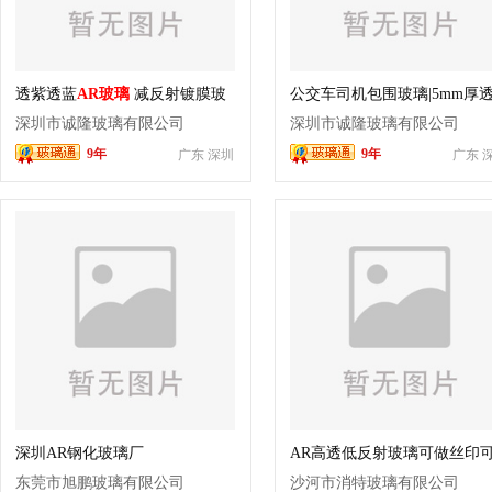
透紫透蓝
AR玻璃
减反射镀膜玻
公交车司机包围玻璃|5mm厚
璃
率98%以上减反射玻璃
深圳市诚隆玻璃有限公司
深圳市诚隆玻璃有限公司
9年
9年
广东 深圳
广东 
深圳AR钢化玻璃厂
AR高透低反射玻璃可做丝印
用于博物馆展览夹胶可钢
东莞市旭鹏玻璃有限公司
沙河市消特玻璃有限公司