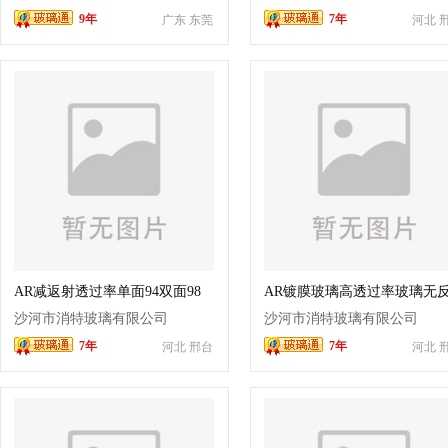
9年
7年
广东 东莞
河北 
AR减返射透过率单面94双面98
AR镀膜玻璃高透过率玻璃无
可用于博物馆展会相框展示可做
光玻璃博物馆展厅玻璃沙河玻
沙河市消特玻璃有限公司
沙河市消特玻璃有限公司
夹胶
厂可做双面ar
7年
7年
河北 邢台
河北 