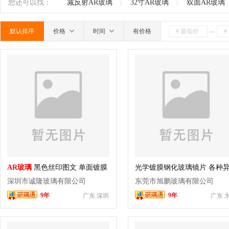
高温玻璃
电致变色玻璃
触摸屏玻璃
开关面
南
广东
广西
江西
四川
海南
贵州
您还可以找：
减反射AR玻璃
32寸AR玻璃
双面AR玻璃
玻璃
其他电器配套玻璃
其它
默认排序
价格
时间
有价格
—
AR玻璃
黑色丝印图文 单面镀膜
光学镀膜钢化玻璃镜片 各种
玻璃定制 加工
玻璃盖板 AR镀膜玻璃面板
深圳市诚隆玻璃有限公司
东莞市旭鹏玻璃有限公司
9年
9年
广东 深圳
广东 