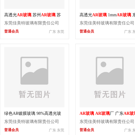
高透光
AR玻璃
苏州
AR玻璃
苏
高透光
AR玻璃
1mm
AR玻璃
州钢化
AR玻璃
加工
莞钢化1mm
AR玻璃
加工厂
东莞佳美特玻璃有限责任公司
东莞佳美特玻璃有限责任公司
普通会员
普通会员
广东 东莞
广东 
绿色AR镀膜玻璃 98%高透光玻
AR玻璃
AR玻璃
厂 广东
AR玻
璃 宽频减反射镀膜玻璃
厂
东莞佳美特玻璃有限责任公司
东莞佳美特玻璃有限责任公司
普通会员
普通会员
广东 东莞
广东 