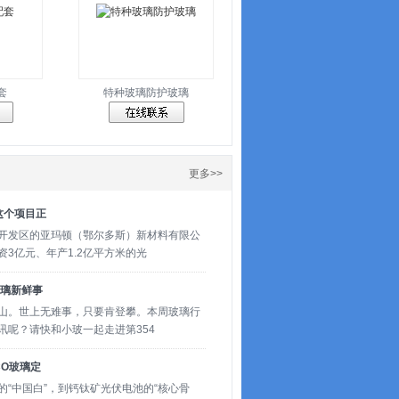
套
特种玻璃防护玻璃
更多>>
这个项目正
开发区的亚玛顿（鄂尔多斯）新材料有限公
3亿元、年产1.2亿平方米的光
玻璃新鲜事
山。世上无难事，只要肯登攀。本周玻璃行
讯呢？请快和小玻一起走进第354
CO玻璃定
“中国白”，到钙钛矿光伏电池的“核心骨