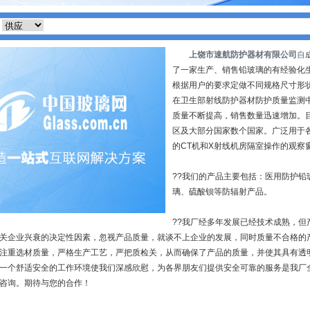
上饶市速航防护器材有限公司
自
了一家生产、销售铅玻璃的有经验化
根据用户的要求定做不同规格尺寸形
在卫生部射线防护器材防护质量监测
质量不断提高，销售数量迅速增加。
区及大部分国家数个国家。广泛用于
的
CT
机和
X
射线机房隔室操作的观察
??
我们的产品主要包括：医用防护铅
璃、硫酸钡等防辐射产品。
??
我厂经多年发展已经技术成熟，
但
关企业兴衰的决定性因素，忽视产品质量，就谈不上企业的发展，同时质量不合格的
注重选材质量，严格生产工艺，严把质检关，从而确保了产品的质量，并使其具有透
一个舒适安全的工作环境使我们深感欣慰，为各界朋友们提供安全可靠的服务是我厂
咨询。期待与您的合作！