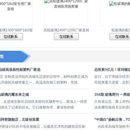
1500*900*18ct室
高铅玻璃2400*1200厂家直销
铅玻璃的配
闻
食品级高温高性能塑料厂家选
总投资3亿元！亚玛顿
网】在制造业持续向高端化迈进的过程中，材料创新正成为
近日，位于准格尔经济
品升级的关键变量之一。高温高性能工程塑料，凭借
司迎来重大进展，总投资
电玻璃闪耀未来之城
354期 玻璃周刊 一周
2日，走进雄安新区启动区东部社区服务中心，屋顶上一排排
久有凌云志，重上井冈
璃抓住了记者的目光。它们规整有序，像深色的镜
业有哪些值得关注的资
迈阿密旗舰店，北玻创造重
“中国白”扬帆出海，T
阿密设计区的卡地亚旗舰店，以极具艺术性的建筑语言刷
从欧美高端市场抢手的