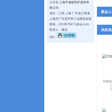
公司名:
上饶市速航防护器材有
限公司
新品上
地址：江西 上饶 广丰县江西省
上饶市广丰县芦林工业园双金路
邮箱：2319076471@qq.com
供应信
联系人：聂浩
QQ：
凹型铅