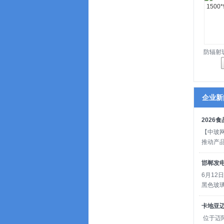
防辐射玻璃
企业新
2026
【中玻
推动产
邯郸发
6月1
黑色玻
卡地亚
位于迈