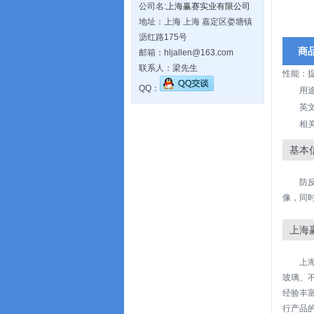
公司名:
上海赢赛实业有限公司
地址：上海 上海 嘉定区娄塘镇
沥红路175号
商
邮箱：hljallen@163.com
联系人：梁先生
性能：
QQ：
用
英文名
相
基本
防
像，同
上海
上
玻璃、
经验丰
行产品