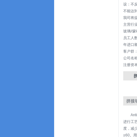
设：不
不能达
我司将
主营行业
玻璃//
员工人数
年进口额
客户群
公司名称
注册资本:
拼接
An
进行工
度，减
≥60