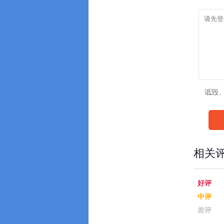
诋毁
相关
好评
中评
差评