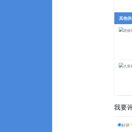
其他供
我要
好评