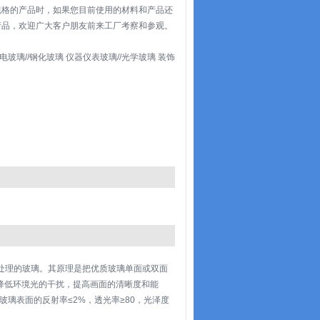
规格的产品时，如果您目前使用的材料和产品还
产品，欢迎广大客户朋友前来工厂考察和参观。
电玻璃//钢化玻璃 仪器仪表玻璃//光学玻璃 装饰
进行特殊处理的玻璃。其原理是把优质玻璃单面或双面
降低环境光的干扰，提高画面的清晰度和能
璃表面的反射率≤2%，透光率≥80，光泽度