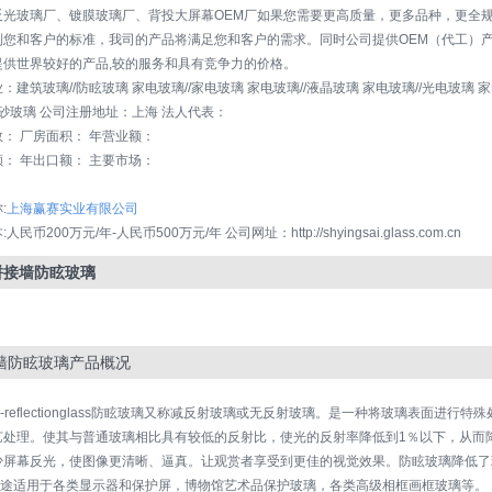
反光玻璃厂、镀膜玻璃厂、背投大屏幕OEM厂如果您需要更高质量，更多品种，更全
到您和客户的标准，我司的产品将满足您和客户的需求。同时公司提供OEM（代工）
提供世界较好的产品,较的服务和具有竞争力的价格。
：建筑玻璃//防眩玻璃 家电玻璃//家电玻璃 家电玻璃//液晶玻璃 家电玻璃//光电玻璃 家
蒙砂玻璃 公司注册地址：上海 法人代表：
： 厂房面积： 年营业额：
： 年出口额： 主要市场：
：
:
上海赢赛实业有限公司
人民币200万元/年-人民币500万元/年 公司网址：http://shyingsai.glass.com.cn
拼接墙防眩玻璃
墙防眩玻璃产品概况
ti-reflectionglass防眩玻璃又称减反射玻璃或无反射玻璃。是一种将玻璃表面
艺处理。使其与普通玻璃相比具有较低的反射比，使光的反射率降低到1％以下，从而
少屏幕反光，使图像更清晰、逼真。让观赏者享受到更佳的视觉效果。防眩玻璃降低了玻
。用途适用于各类显示器和保护屏，博物馆艺术品保护玻璃，各类高级相框画框玻璃等。