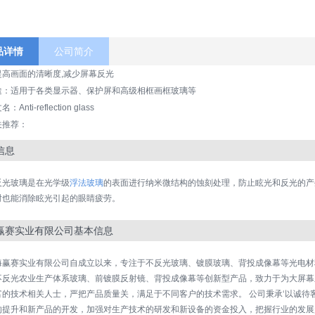
品详情
公司简介
提高画面的清晰度,减少屏幕反光
途：适用于各类显示器、保护屏和高级相框画框玻璃等
：Anti-reflection glass
关推荐：
信息
反光玻璃是在光学级
浮法玻璃
的表面进行纳米微结构的蚀刻处理，防止眩光和反光的产
时也能消除眩光引起的眼睛疲劳。
赢赛实业有限公司基本信息
海赢赛实业有限公司自成立以来，专注于不反光玻璃、镀膜玻璃、背投成像幕等光电材
不反光农业生产体系玻璃、前镀膜反射镜、背投成像幕等创新型产品，致力于为大屏幕
富的技术相关人士，严把产品质量关，满足于不同客户的技术需求。 公司秉承‘以诚待
的提升和新产品的开发，加强对生产技术的研发和新设备的资金投入，把握行业的发展