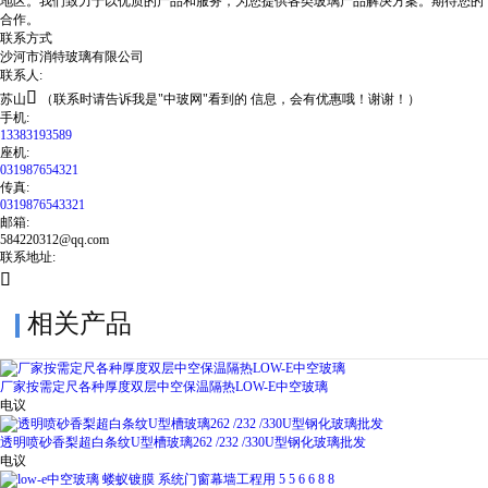
地区。我们致力于以优质的产品和服务，为您提供各类玻璃产品解决方案。期待您的
合作。
联系方式
沙河市消特玻璃有限公司
联系人:

苏山
（联系时请告诉我是"中玻网"看到的 信息，会有优惠哦！谢谢！）
手机:
13383193589
座机:
031987654321
传真:
0319876543321
邮箱:
584220312@qq.com
联系地址:

相关产品
厂家按需定尺各种厚度双层中空保温隔热LOW-E中空玻璃
电议
透明喷砂香梨超白条纹U型槽玻璃262 /232 /330U型钢化玻璃批发
电议