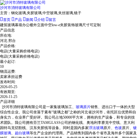
沙河市消特玻璃有限公司
主营：
钢化玻璃,夹胶玻璃,中空玻璃,夹丝玻璃,镜子





首页
产品
新闻
介绍
留言
建筑玻璃幕墙办公楼外立面中空low-e夹胶装饰玻璃尺寸可定制
产品信息
所在地:
河北 邢台
产品价格:
电议
(大量采购价格电议)
电议
(大量采购价格电议)
最小起订:
10
物流运费:
卖家承担运费
发布时间:
2026-05-25
有效期至:
2026-11-25
产品详细
沙河市消特玻璃有限公司是一家集玻璃加工、
玻璃原片
销售、进出口于一体的大型
综合性企业。我公司坐落于素有“玻璃之都”之称的河北省沙河市，依托区位优势和自
身实力，在业界广受好评。我公司占地50000平方米，拥有的生产设备，和专业的技
术团队。我公司拥有芬兰TAMGLASS公司的钢化线、奥地利李赛克中空线、意大利
因特马克切割线、汉东夹胶线等设备。同时是国内多家
浮法玻璃
原片、
色玻
原片、
镀
膜玻璃
、
超白玻璃
等生产企业的代理商。产品销售到国内各个省市及海外多个国家及