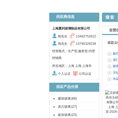
供应商信息
上海翼利玻璃制品有限公司
全部
韩先生
13482752622
自定义
韩先生
13795329236
经营模式：生产型,服务型,代理
超
经销商
进
所在地区：上海 上海 上海市
玻
玉
个人认证
公司认证
水
供应产品分类
建筑玻璃 [68]
原片玻璃 [27]
家具玻璃 [25]