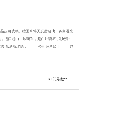
金晶超白玻璃、德国肖特无反射玻璃、瓷白漫光
化，进口超白，玻璃罩，超白玻璃柜﹑彩色玻
夹胶玻璃,烤漆玻璃； 公司经营如下： 超
1/1 记录数:2