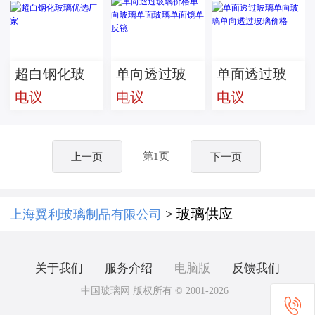
超白钢化玻
单向透过玻
单面透过玻
电议
电议
电议
璃优选厂家
璃价格单向
璃单向玻璃
玻璃单面玻
单向透过玻
璃单面镜单
璃价格
第1页
上一页
下一页
反镜
> 玻璃供应
上海翼利玻璃制品有限公司
关于我们
服务介绍
电脑版
反馈我们
中国玻璃网 版权所有 © 2001-2026
