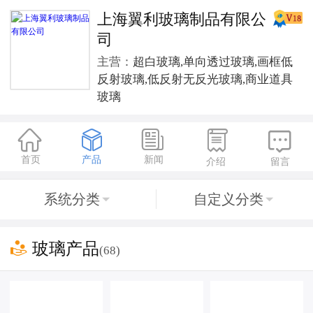
上海翼利玻璃制品有限公
司
主营：
超白玻璃,单向透过玻璃,画框低
反射玻璃,低反射无反光玻璃,商业道具
玻璃





首页
产品
新闻
介绍
留言
系统分类
自定义分类



玻璃产品
(68)