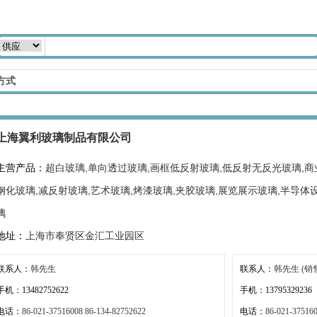
方式
上海翼利玻璃制品有限公司
主营产品：
超白玻璃,单向透过玻璃,画框低反射玻璃,低反射无反光玻璃,商
钢化玻璃,减反射玻璃,艺术玻璃,烤漆玻璃,夹胶玻璃,展览展示玻璃,半导体
璃
地址：
上海市奉贤区金汇工业园区
联系人：
韩先生
联系人：
韩先生 (销
手机：13482752622
手机：13795329236
电话：
86-021-37516008 86-134-82752622
电话：
86-021-37516