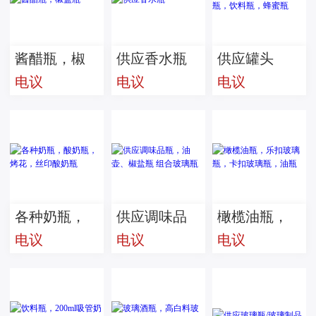
酱醋瓶，椒
供应香水瓶
供应罐头
电议
电议
电议
盐瓶
瓶，酱菜
瓶，饮料
瓶，蜂蜜瓶
各种奶瓶，
供应调味品
橄榄油瓶，
电议
电议
电议
酸奶瓶，烤
瓶，油壶、
乐扣玻璃
花，丝印酸
椒盐瓶 组合
瓶，卡扣玻
奶瓶
玻璃瓶
璃瓶，油瓶