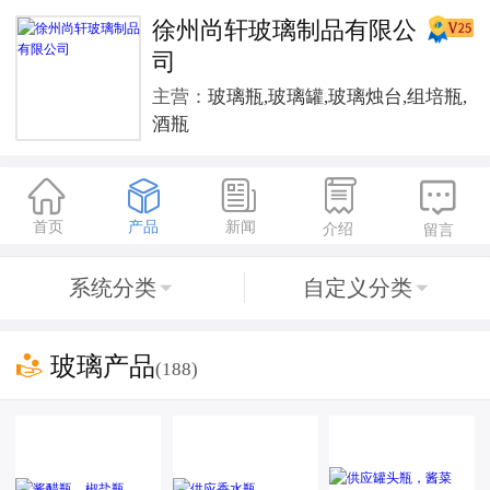
徐州尚轩玻璃制品有限公
司
主营：
玻璃瓶,玻璃罐,玻璃烛台,组培瓶,
酒瓶





首页
产品
新闻
介绍
留言
系统分类
自定义分类



玻璃产品
(188)