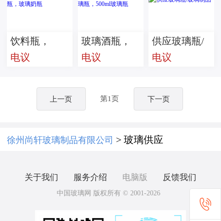
饮料瓶，
玻璃酒瓶，
供应玻璃瓶/
电议
电议
电议
200ml吸管奶
高白料玻璃
玻璃制品
瓶，玻璃奶
瓶，500ml玻
瓶
璃瓶
第1页
上一页
下一页
> 玻璃供应
徐州尚轩玻璃制品有限公司
关于我们
服务介绍
电脑版
反馈我们
中国玻璃网 版权所有 © 2001-2026
